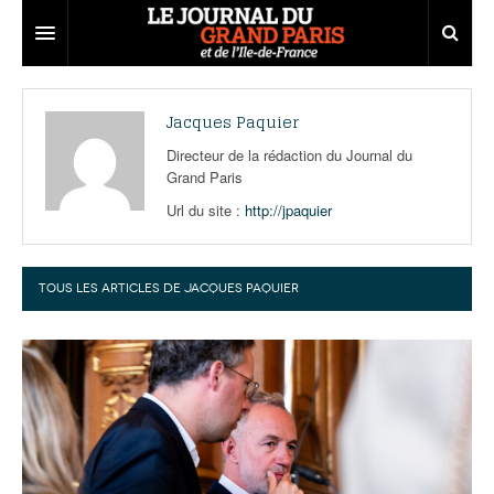
Grand Paris
Jacques Paquier
Territoires
Directeur de la rédaction du Journal du
Grand Paris
Entreprises
Aménagement
Url du site :
http://jpaquier
Départements
Collectivités
Développement économique
Carnet
Institutions
Emploi
75
TOUS LES ARTICLES DE
JACQUES PAQUIER
Les Assises du Grand Paris
Services urbains
Attractivité
77
Nominations
Le podcast
Innovation
78
Portraits
Éditions précédentes
Transport
91
Agenda
Ecouter les épisodes
Marchés publics
92
Lire les résumés