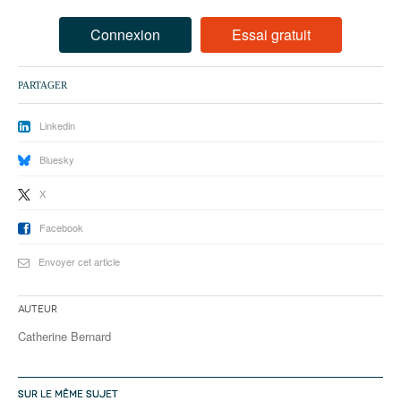
93
Connexion
Essai gratuit
94
95
PARTAGER
Linkedin
Bluesky
X
Facebook
Envoyer cet article
Auteur
Catherine Bernard
SUR LE MÊME SUJET