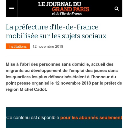
Grand Paris
La préfecture d’Ile-de-France
mobilisée sur les sujets sociaux
Territoires
Institutions
12 novembre 2018
Entreprises
Aménagement
Départements
Collectivités
Développement économique
Mise à l’abri des personnes sans domicile, accueil des
migrants ou développement de l’emploi des jeunes dans
Carnet
Institutions
Emploi
75
les quartiers les plus défavorisés étaient à l’honneur du
point presse organisé le 12 novembre 2018 par le préfet de
Les Assises du Grand Paris
Services urbains
Attractivité
77
Nominations
région Michel Cadot.
Le podcast
Innovation
78
Portraits
Éditions précédentes
Transport
91
Agenda
Ecouter les épisodes
Ce contenu est disponible
pour les abonnés seulement
Marchés publics
92
Lire les résumés