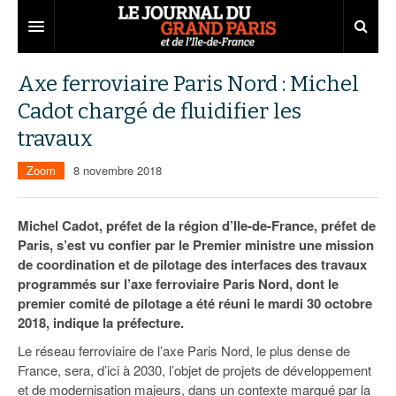
Grand Paris
Axe ferroviaire Paris Nord : Michel
Cadot chargé de fluidifier les
Territoires
travaux
Entreprises
Aménagement
Zoom
8 novembre 2018
Départements
Collectivités
Développement économique
Carnet
Institutions
Emploi
75
Michel Cadot, préfet de la région d’Ile-de-France, préfet de
Paris, s’est vu confier par le Premier ministre une mission
Les Assises du Grand Paris
Services urbains
Attractivité
77
Nominations
de coordination et de pilotage des interfaces des travaux
programmés sur l’axe ferroviaire Paris Nord, dont le
Le podcast
Innovation
78
Portraits
Éditions précédentes
premier comité de pilotage a été réuni le mardi 30 octobre
2018, indique la préfecture.
Transport
91
Agenda
Ecouter les épisodes
Le réseau ferroviaire de l’axe Paris Nord, le plus dense de
Marchés publics
92
Lire les résumés
France, sera, d’ici à 2030, l’objet de projets de développement
et de modernisation majeurs, dans un contexte marqué par la