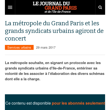
Grand Paris
La métropole du Grand Paris et les
grands syndicats urbains agiront de
Territoires
concert
Entreprises
Aménagement
Services urbains
29 mars 2017
Départements
Collectivités
Développement économique
Carnet
Institutions
Emploi
75
La métropole souhaite, en signant un protocole avec les
grands syndicats urbains d'Ile-de-France, entériner sa
Les Assises du Grand Paris
Services urbains
Attractivité
77
Nominations
volonté de les associer à l’élaboration des divers schémas
dont elle a la charge.
Le podcast
Innovation
78
Portraits
Éditions précédentes
Transport
91
Agenda
Ecouter les épisodes
Marchés publics
92
Lire les résumés
Ce contenu est disponible
pour les abonnés seulement