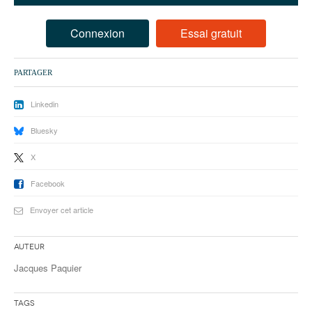
93
94
Connexion
Essai gratuit
95
PARTAGER
Linkedin
Bluesky
X
Facebook
Envoyer cet article
Auteur
Jacques Paquier
Tags