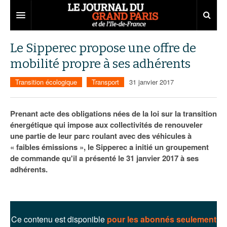
Grand Paris
Le Sipperec propose une offre de
mobilité propre à ses adhérents
Territoires
Transition écologique
Transport
31 janvier 2017
Entreprises
Aménagement
Départements
Collectivités
Développement économique
Prenant acte des obligations nées de la loi sur la transition
énergétique qui impose aux collectivités de renouveler
Carnet
Institutions
Emploi
75
une partie de leur parc roulant avec des véhicules à
« faibles émissions », le Sipperec a initié un groupement
Les Assises du Grand Paris
Services urbains
Attractivité
77
Nominations
de commande qu'il a présenté le 31 janvier 2017 à ses
Le podcast
Innovation
78
Portraits
Éditions précédentes
adhérents.
Transport
91
Agenda
Ecouter les épisodes
Marchés publics
92
Lire les résumés
Ce contenu est disponible
pour les abonnés seulement