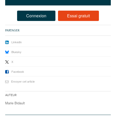
93
94
Connexion
Essai gratuit
95
PARTAGER
Linkedin
Bluesky
X
Facebook
Envoyer cet article
Auteur
Marie Bidault