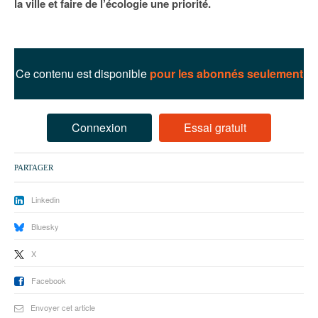
la ville et faire de l’écologie une priorité.
93
94
95
Ce contenu est disponible
pour les abonnés seulement
Connexion
Essai gratuit
PARTAGER
Linkedin
Bluesky
X
Facebook
Envoyer cet article