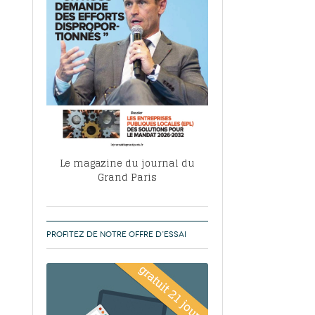
, ABF, ZAC : F. Vauglin détaille sa
- 17
e pour l’urbanisme parisien
es pour
nvier 2026
dres de la tech et de la finance
-
 publie un
 marché de la location de luxe
- 19
didats
us d'articles
Le magazine du journal du
Grand Paris
PROFITEZ DE NOTRE OFFRE D’ESSAI