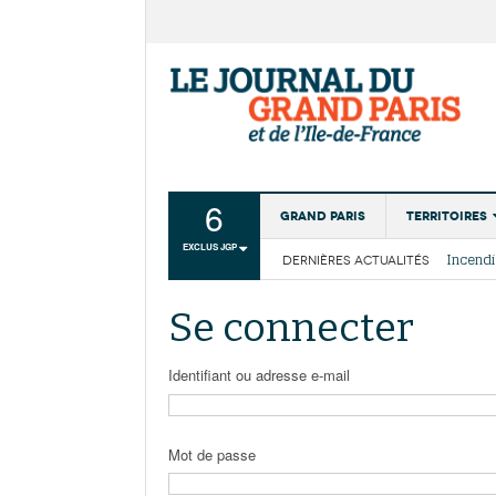
6
Grand Paris
Territoires
EXCLUS JGP
DERNIÈRES ACTUALITÉS
Aménagemen
La Cais
Collectivité
Les cou
Se connecter
Institutions
Services urb
Identifiant ou adresse e-mail
Mot de passe