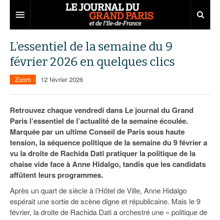
Grand Paris
L’essentiel de la semaine du 9
février 2026 en quelques clics
Territoires
Zoom
12 février 2026
Entreprises
Aménagement
Départements
Collectivités
Développement économique
Retrouvez chaque vendredi dans Le journal du Grand
Paris l’essentiel de l’actualité de la semaine écoulée.
Carnet
Institutions
Emploi
75
Marquée par un ultime Conseil de Paris sous haute
tension, la séquence politique de la semaine du 9 février a
Les Assises du Grand Paris
Services urbains
Attractivité
77
Nominations
vu la droite de Rachida Dati pratiquer la politique de la
Le podcast
Innovation
78
Portraits
Éditions précédentes
chaise vide face à Anne Hidalgo, tandis que les candidats
affûtent leurs programmes.
Transport
91
Agenda
Ecouter les épisodes
Après un quart de siècle à l’Hôtel de Ville, Anne Hidalgo
espérait une sortie de scène digne et républicaine. Mais le 9
Marchés publics
92
Lire les résumés
février, la droite de Rachida Dati a orchestré une « politique de