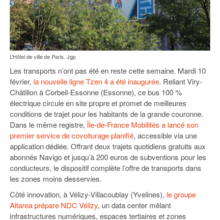
L’Hôtel de ville de Paris. Jgp
Les transports n’ont pas été en reste cette semaine. Mardi 10
février,
la nouvelle ligne Tzen 4 a été inaugurée
. Reliant Viry-
Châtillon à Corbeil-Essonne (Essonne), ce bus 100 %
électrique circule en site propre et promet de meilleures
conditions de trajet pour les habitants de la grande couronne.
Dans le même registre,
Île-de-France Mobilités a lancé son
premier service de covoiturage planifié
, accessible via une
application dédiée. Offrant deux trajets quotidiens gratuits aux
abonnés Navigo et jusqu’à 200 euros de subventions pour les
conducteurs, le dispositif complète l’offre de transports dans
les zones moins desservies.
Côté innovation, à Vélizy-Villacoublay (Yvelines),
le groupe
Altarea prépare NDC Vélizy
, un data center mêlant
infrastructures numériques, espaces tertiaires et zones