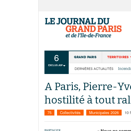
6
Grand Paris
Territoires
EXCLUS JGP
DERNIÈRES ACTUALITÉS
Aménagemen
La Cais
Collectivité
Les cou
A Paris, Pierre-Y
Institutions
hostilité à tout r
Services urb
75
Collectivités
Municipales 2026
10 
« Nous ne sommes
PARTAGER