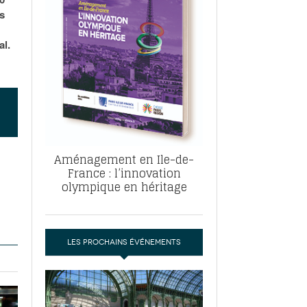
, ABF, ZAC : F. Vauglin détaille sa
s
- 17
e pour l’urbanisme parisien
es pour
al.
nvier 2026
dres de la tech et de la finance
-
 publie un
 marché de la location de luxe
- 19
didats
us d'articles
Aménagement en Ile-de-
France : l’innovation
olympique en héritage
LES PROCHAINS ÉVÉNEMENTS