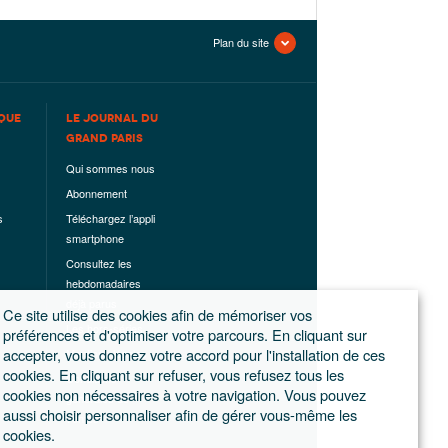
Plan du site
QUE
LE JOURNAL DU
GRAND PARIS
Qui sommes nous
Abonnement
s
Téléchargez l’appli
smartphone
Consultez les
hebdomadaires
déjà parus
Ce site utilise des cookies afin de mémoriser vos
Les hors-séries
préférences et d'optimiser votre parcours. En cliquant sur
accepter, vous donnez votre accord pour l'installation de ces
Mentions légales
cookies. En cliquant sur refuser, vous refusez tous les
Conditions
cookies non nécessaires à votre navigation. Vous pouvez
générales de
aussi choisir personnaliser afin de gérer vous-même les
ventes
cookies.