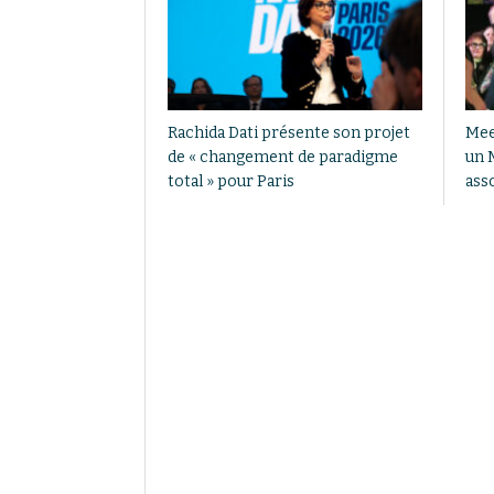
Rachida Dati présente son projet
Mee
de « changement de paradigme
un M
total » pour Paris
asso