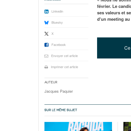
février. Le cand
Linkedin
ses valeurs et s
d'un meeting au 
Bluesky
X
Facebook
Ce 
Envoyer cet article
Imprimer cet article
Auteur
Jacques Paquier
SUR LE MÊME SUJET