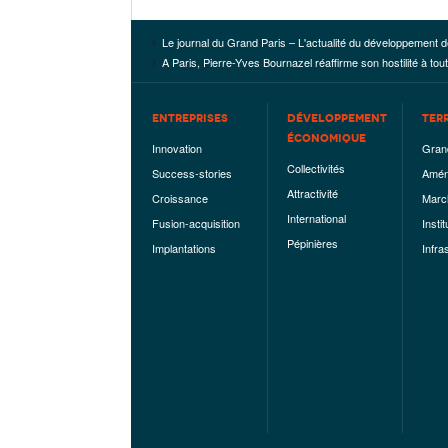
Le journal du Grand Paris – L'actualité du développement d
A Paris, Pierre-Yves Bournazel réaffirme son hostilité à tou
ENTREPRISES
DÉVELOPPEMENT
TER
ÉCONOMIQUE
Innovation
Gran
Collectivités
Success-stories
Amén
Attractivité
Croissance
Marc
International
Fusion-acquisition
Instit
Pépinières
Implantations
Infra