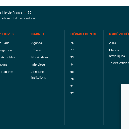
e l'Ile-de-France
75
t ralliement de second tour
RITOIRES
CARNET
DÉPARTEMENTS
NUMÉRITHÈ
d Paris
Agenda
75
A lire
agement
Réseaux
77
Etudes et
statistiques
hés publics
Nominations
93
Textes officiel
utions
Interviews
94
structures
Annuaire
95
institutions
78
91
92