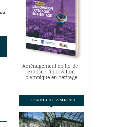
, ABF, ZAC : F. Vauglin détaille sa
- 17
e pour l’urbanisme parisien
 du
es pour
nvier 2026
dres de la tech et de la finance
-
 publie un
 marché de la location de luxe
- 19
didats
us d'articles
Aménagement en Ile-de-
France : l’innovation
olympique en héritage
LES PROCHAINS ÉVÉNEMENTS