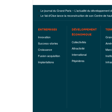
Le journal du Grand Paris – L'actualité du développement d
Le Val d’Oise lance la reconstruction de son Centre de ha
ENTREPRISES
DÉVELOPPEMENT
TER
ÉCONOMIQUE
Innovation
Gran
Collectivités
Success-stories
Amén
Attractivité
Croissance
Marc
International
Fusion-acquisition
Instit
Pépinières
Implantations
Infra