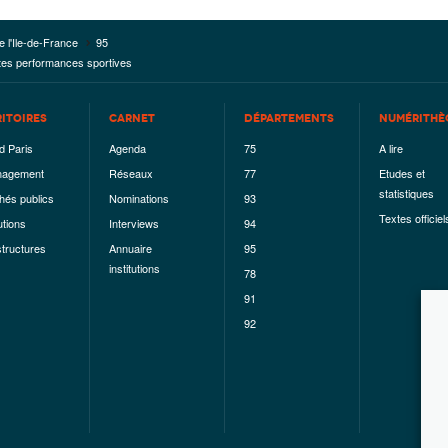
e l'Ile-de-France
95
utes performances sportives
RITOIRES
CARNET
DÉPARTEMENTS
NUMÉRITHÈ
d Paris
Agenda
75
A lire
agement
Réseaux
77
Etudes et
statistiques
hés publics
Nominations
93
Textes officiel
utions
Interviews
94
structures
Annuaire
95
institutions
78
91
92