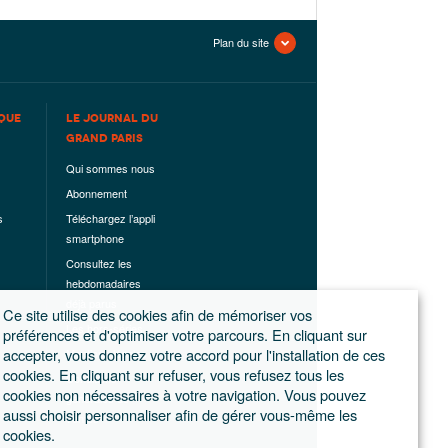
Plan du site
QUE
LE JOURNAL DU
GRAND PARIS
Qui sommes nous
Abonnement
s
Téléchargez l’appli
smartphone
Consultez les
hebdomadaires
déjà parus
Ce site utilise des cookies afin de mémoriser vos
Les hors-séries
préférences et d'optimiser votre parcours. En cliquant sur
accepter, vous donnez votre accord pour l'installation de ces
Mentions légales
cookies. En cliquant sur refuser, vous refusez tous les
Conditions
cookies non nécessaires à votre navigation. Vous pouvez
générales de
aussi choisir personnaliser afin de gérer vous-même les
ventes
cookies.