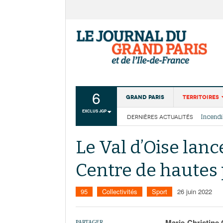
6
Grand Paris
Territoires
EXCLUS JGP
DERNIÈRES ACTUALITÉS
Aménagemen
La Cais
Collectivité
Les cou
Le Val d’Oise lanc
Institutions
Centre de hautes
Services urb
95
Collectivités
Sport
26 juin 2022
Marie-Christine 
PARTAGER