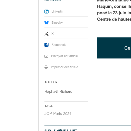
Haquin, conseill
Linkedin
posé le 23 juin 
Centre de haute
Bluesky
X
Facebook
Ce 
Envoyer cet article
Imprimer cet article
Auteur
Raphaël Richard
Tags
JOP Paris 2024
SUR LE MÊME SUJET