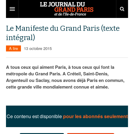
Grand Paris
Le Manifeste du Grand Paris (texte
intégral)
Territoires
A lire
13 octobre 2015
Entreprises
Aménagement
Départements
Collectivités
Développement économique
A tous ceux qui aiment Paris, à tous ceux qui font la
métropole du Grand Paris. A Créteil, Saint-Denis,
Carnet
Institutions
Emploi
75
Argenteuil ou Saclay, nous avons déjà Paris en commun,
cette grande ville mondialement connue et aimée.
Les Assises du Grand Paris
Services urbains
Attractivité
77
Nominations
Le podcast
Innovation
78
Portraits
Éditions précédentes
Transport
91
Agenda
Ecouter les épisodes
Ce contenu est disponible
pour les abonnés seulement
Marchés publics
92
Lire les résumés