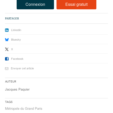
93
Connexion
Essai gratuit
94
PARTAGER
95
Linkedin
Bluesky
X
Facebook
Envoyer cet article
Auteur
Jacques Paquier
Tags
Métropole du Grand Paris