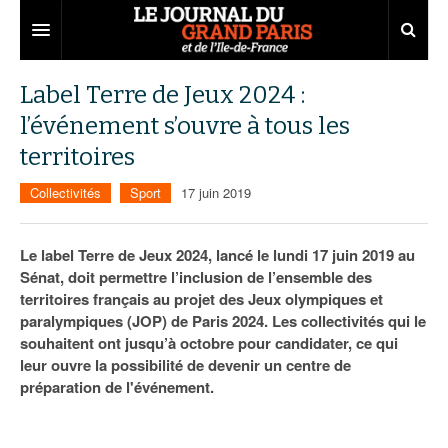
Grand Paris
Label Terre de Jeux 2024 :
l’événement s’ouvre à tous les
Territoires
territoires
Entreprises
Aménagement
Collectivités
Sport
17 juin 2019
Départements
Collectivités
Développement économique
Carnet
Institutions
Emploi
75
Le label Terre de Jeux 2024, lancé le lundi 17 juin 2019 au
Sénat, doit permettre l’inclusion de l’ensemble des
Les Assises du Grand Paris
Services urbains
Attractivité
77
Nominations
territoires français au projet des Jeux olympiques et
paralympiques (JOP) de Paris 2024. Les collectivités qui le
Le podcast
Innovation
78
Portraits
Éditions précédentes
souhaitent ont jusqu’à octobre pour candidater, ce qui
leur ouvre la possibilité de devenir un centre de
Transport
91
Agenda
Ecouter les épisodes
préparation de l'événement.
Marchés publics
92
Lire les résumés