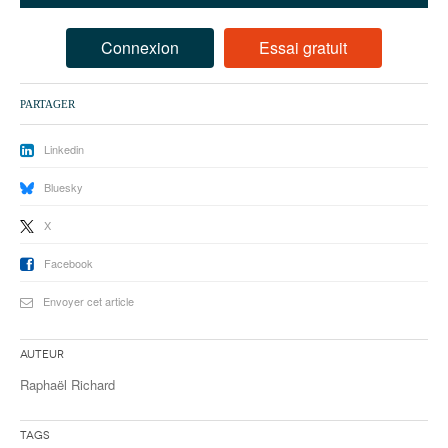
93
94
Connexion
Essai gratuit
95
PARTAGER
Linkedin
Bluesky
X
Facebook
Envoyer cet article
Auteur
Raphaël Richard
Tags