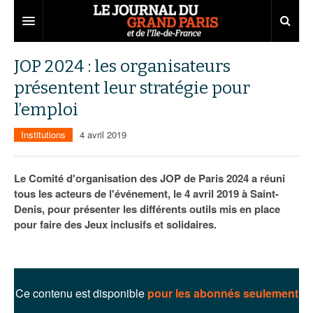
Grand Paris
JOP 2024 : les organisateurs
présentent leur stratégie pour
Territoires
l’emploi
Entreprises
Aménagement
Institutions
4 avril 2019
Départements
Collectivités
Développement économique
Carnet
Institutions
Emploi
75
Le Comité d'organisation des JOP de Paris 2024 a réuni
tous les acteurs de l'événement, le 4 avril 2019 à Saint-
Les Assises du Grand Paris
Services urbains
Attractivité
77
Nominations
Denis, pour présenter les différents outils mis en place
pour faire des Jeux inclusifs et solidaires.
Le podcast
Innovation
78
Portraits
Éditions précédentes
Transport
91
Agenda
Ecouter les épisodes
Marchés publics
92
Lire les résumés
Ce contenu est disponible
pour les abonnés seulement