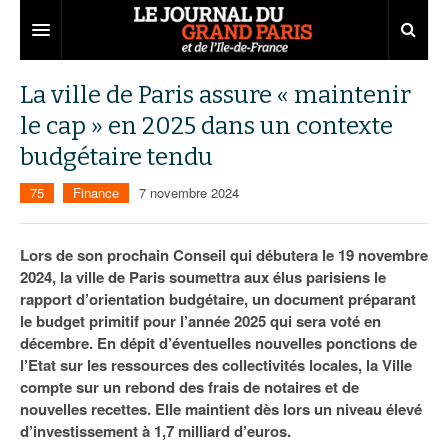
Grand Paris
La ville de Paris assure « maintenir
le cap » en 2025 dans un contexte
Territoires
budgétaire tendu
Entreprises
Aménagement
75
Finance
7 novembre 2024
Départements
Collectivités
Développement économique
Carnet
Institutions
Emploi
75
Lors de son prochain Conseil qui débutera le 19 novembre
2024, la ville de Paris soumettra aux élus parisiens le
Les Assises du Grand Paris
Services urbains
Attractivité
77
Nominations
rapport d’orientation budgétaire, un document préparant
le budget primitif pour l’année 2025 qui sera voté en
Le podcast
Innovation
78
Portraits
Éditions précédentes
décembre. En dépit d’éventuelles nouvelles ponctions de
l’Etat sur les ressources des collectivités locales, la Ville
Transport
91
Agenda
Ecouter les épisodes
compte sur un rebond des frais de notaires et de
nouvelles recettes. Elle maintient dès lors un niveau élevé
Marchés publics
92
Lire les résumés
d’investissement à 1,7 milliard d’euros.