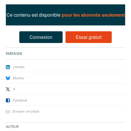
93
94
Ce contenu est disponible
pour les abonnés seulement
95
Connexion
Essai gratuit
PARTAGER
Linkedin
Bluesky
X
Facebook
Envoyer cet article
Auteur