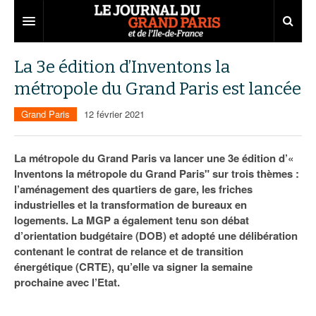
Grand Paris
La 3e édition d’Inventons la
métropole du Grand Paris est lancée
Territoires
Grand Paris
12 février 2021
Entreprises
Aménagement
Départements
Collectivités
Développement économique
La métropole du Grand Paris va lancer une 3e édition d’«
Inventons la métropole du Grand Paris" sur trois thèmes :
Carnet
Institutions
Emploi
75
l’aménagement des quartiers de gare, les friches
industrielles et la transformation de bureaux en
Les Assises du Grand Paris
Services urbains
Attractivité
77
Nominations
logements. La MGP a également tenu son débat
Le podcast
Innovation
78
Portraits
Éditions précédentes
d’orientation budgétaire (DOB) et adopté une délibération
contenant le contrat de relance et de transition
Transport
91
Agenda
Ecouter les épisodes
énergétique (CRTE), qu’elle va signer la semaine
prochaine avec l’Etat.
Marchés publics
92
Lire les résumés