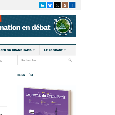
ises du Grand Paris
Le podcast
26
ns précédentes
Ecouter les épisodes
- 27 juillet
iste en
atrimoine en transition
les
Lire les résumés
HORS-SÉRIE
2026
iens s’adaptent à l’essor du
2026
- 22
mie
its bateaux de tourisme
 et le
 février
L’objectif de la nouvelle taxe sur la
 que les logements reviennent
- 18 juillet 2026
esse en
»
re
- 29
opéen