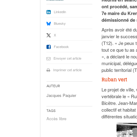
ont procédé, same
Linkedin
7e maire du Krem
démissionné de s
Bluesky
Après avoir été d
X
janvier le succes
(T12). « Je peux 
Facebook
tout ce que tu as
», a déclaré le n
Envoyer cet article
municipal, délégué
public territorial (
Imprimer cet article
Ruban vert
Auteur
Le projet de vill
Jacques Paquier
vertébrale le « Ru
Bicêtre. Jean-Marc
collectif et habi
Tags
différentes situati
Accès libre