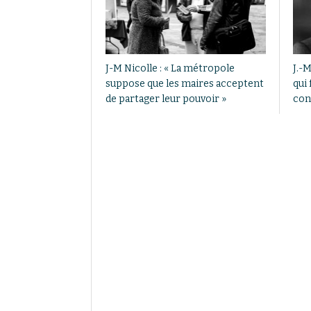
J-M Nicolle : « La métropole
J.-
suppose que les maires acceptent
qui
de partager leur pouvoir »
con