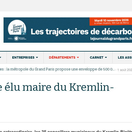
Entreprises
Départements
Carnet
Les Ass
Incendies : la métropole du Grand Paris propose une enveloppe de 500 000 euros pour la reforestation
- 1 août 20
t
Développement
75
Nominations
Éditio
À Dugny, Vincent Jeanbrun visite le Village des
Le commerce extérieur francilien rés
La Roche, un p
se d’Épargne au secours de la forêt de Fontainebleau incendiée
- 31 juillet 2026
économique
- 21
2026
médias et en lance la deuxième tranche
2025 malgré les tensions commercia
s
77
Portraits
lisses du Grand Paris
- 31 juillet 2026
e élu maire du Kremlin-
juillet 2026
- 7 juillet 2026
américaines
Emploi
Championnats d’Europe de natation : le CAO métropole du Grand Paris replonge dans le grand bain
- 31 juillet 
78
Agenda
Les ports paris
Incendie de Fontainebleau : un plan d’action pour « renforcer la protection des forêts franciliennes »
- 29 juillet 
Attractivité
Exclusif – Apex, ABF, ZAC : F. Vauglin détaille sa
Résilience en demi-teinte de l’écono
marché des pet
ains
91
- 17
juillet 2026
feuille de route pour l’urbanisme parisien
francilienne, portée par l’aéronautique
Innovation
92
juillet 2026
- 14
retour en force des grands salons
Transport
J. Baudrier : « 
2026
93
Paris La Défense signe pour la réalisation de 64
vacance, c’est
Marchés publics
94
- 16 juillet 2026
000 m² de programmes mixtes
L’investissement international progr
sur le marché 
 extraordinaire, les 35 conseillers municipaux du Kremlin-Bicêt
Île-de-France, porté par un élan eur