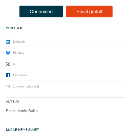
93
Connexion
Essai gratuit
94
95
PARTAGER
Linkedin
Bluesky
X
Facebook
Envoyer cet article
Auteur
Elena Jeudy-Ballini
SUR LE MÊME SUJET