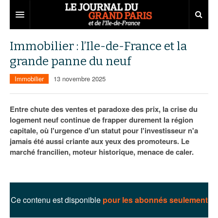
Grand Paris
Immobilier : l’Ile-de-France et la
grande panne du neuf
Territoires
Immobilier
13 novembre 2025
Entreprises
Aménagement
Départements
Collectivités
Développement économique
Entre chute des ventes et paradoxe des prix, la crise du
logement neuf continue de frapper durement la région
Carnet
Institutions
Emploi
75
capitale, où l'urgence d'un statut pour l'investisseur n'a
jamais été aussi criante aux yeux des promoteurs. Le
Les Assises du Grand Paris
Services urbains
Attractivité
77
Nominations
marché francilien, moteur historique, menace de caler.
Le podcast
Innovation
78
Portraits
Éditions précédentes
Transport
91
Agenda
Ecouter les épisodes
Ce contenu est disponible
pour les abonnés seulement
Marchés publics
92
Lire les résumés