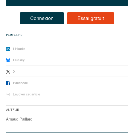
93
94
Connexion
Essai gratuit
95
PARTAGER
Linkedin
Bluesky
X
Facebook
Envoyer cet article
Auteur
Arnaud Paillard