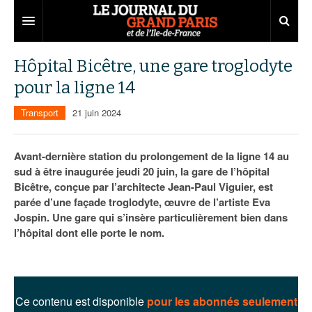
Grand Paris
Hôpital Bicêtre, une gare troglodyte
pour la ligne 14
Territoires
Transport
21 juin 2024
Entreprises
Aménagement
Départements
Collectivités
Développement économique
Avant-dernière station du prolongement de la ligne 14 au
sud à être inaugurée jeudi 20 juin, la gare de l’hôpital
Carnet
Institutions
Emploi
75
Bicêtre, conçue par l’architecte Jean-Paul Viguier, est
parée d’une façade troglodyte, œuvre de l’artiste Eva
Les Assises du Grand Paris
Services urbains
Attractivité
77
Nominations
Jospin. Une gare qui s’insère particulièrement bien dans
Le podcast
Innovation
78
Portraits
Éditions précédentes
l’hôpital dont elle porte le nom.
Transport
91
Agenda
Ecouter les épisodes
Marchés publics
92
Lire les résumés
Ce contenu est disponible
pour les abonnés seulement