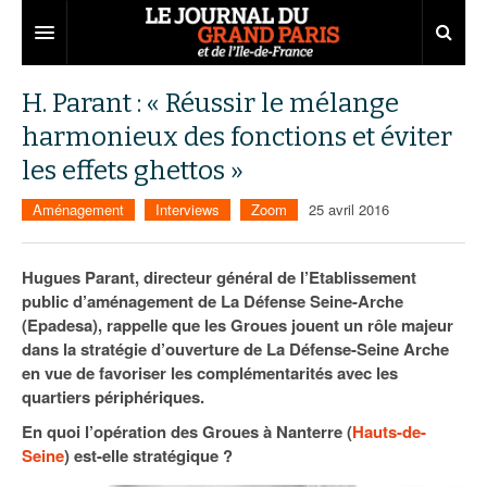
Grand Paris
H. Parant : « Réussir le mélange
harmonieux des fonctions et éviter
Territoires
les effets ghettos »
Entreprises
Aménagement
Aménagement
Interviews
Zoom
25 avril 2016
Départements
Collectivités
Développement économique
Carnet
Institutions
Emploi
75
Hugues Parant, directeur général de l’Etablissement
public d’aménagement de La Défense Seine-Arche
Les Assises du Grand Paris
Services urbains
Attractivité
77
Nominations
(Epadesa), rappelle que les Groues jouent un rôle majeur
dans la stratégie d’ouverture de La Défense-Seine Arche
Le podcast
Innovation
78
Portraits
Éditions précédentes
en vue de favoriser les complémentarités avec les
quartiers périphériques.
Transport
91
Agenda
Ecouter les épisodes
En quoi l’opération des Groues à Nanterre (
Hauts-de-
Marchés publics
92
Lire les résumés
Seine
) est-elle stratégique ?