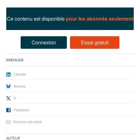
93
94
Ce contenu est disponible
pour les abonnés seulement
95
Connexion
Essai gratuit
PARTAGER
Linkedin
Bluesky
X
Facebook
Envoyer cet article
Auteur