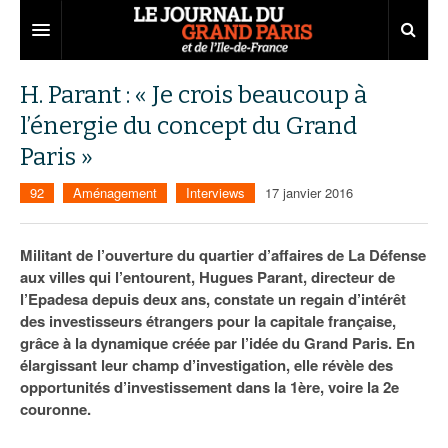
Grand Paris
H. Parant : « Je crois beaucoup à
l’énergie du concept du Grand
Territoires
Paris »
Entreprises
Aménagement
92
Aménagement
Interviews
17 janvier 2016
Départements
Collectivités
Développement économique
Carnet
Institutions
Emploi
75
Militant de l’ouverture du quartier d’affaires de La Défense
aux villes qui l’entourent, Hugues Parant, directeur de
Les Assises du Grand Paris
Services urbains
Attractivité
77
Nominations
l’Epadesa depuis deux ans, constate un regain d’intérêt
des investisseurs étrangers pour la capitale française,
Le podcast
Innovation
78
Portraits
Éditions précédentes
grâce à la dynamique créée par l’idée du Grand Paris. En
élargissant leur champ d’investigation, elle révèle des
Transport
91
Agenda
Ecouter les épisodes
opportunités d’investissement dans la 1ère, voire la 2e
couronne.
Marchés publics
92
Lire les résumés