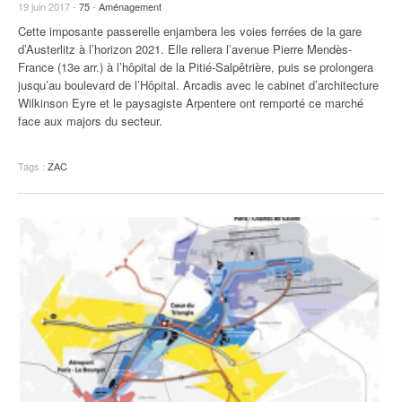
93
19 juin 2017 -
75
-
Aménagement
Cette imposante passerelle enjambera les voies ferrées de la gare
94
d’Austerlitz à l’horizon 2021. Elle reliera l’avenue Pierre Mendès-
France (13e arr.) à l’hôpital de la Pitié-Salpêtrière, puis se prolongera
95
jusqu’au boulevard de l’Hôpital. Arcadis avec le cabinet d’architecture
Wilkinson Eyre et le paysagiste Arpentere ont remporté ce marché
face aux majors du secteur.
Tags :
ZAC