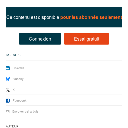
93
94
Ce contenu est disponible
pour les abonnés seulement
95
Connexion
Essai gratuit
PARTAGER
Linkedin
Bluesky
X
Facebook
Envoyer cet article
Auteur