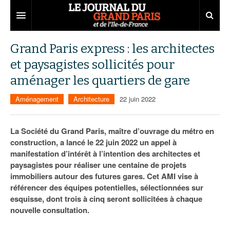
Grand Paris
Grand Paris express : les architectes
et paysagistes sollicités pour
Territoires
aménager les quartiers de gare
Entreprises
Aménagement
Aménagement
Architecture
22 juin 2022
Départements
Collectivités
Développement économique
Carnet
Institutions
Emploi
75
La Société du Grand Paris, maître d’ouvrage du métro en
construction, a lancé le 22 juin 2022 un appel à
Les Assises du Grand Paris
Services urbains
Attractivité
77
Nominations
manifestation d’intérêt à l’intention des architectes et
paysagistes pour réaliser une centaine de projets
Le podcast
Innovation
78
Portraits
Éditions précédentes
immobiliers autour des futures gares. Cet AMI vise à
référencer des équipes potentielles, sélectionnées sur
Transport
91
Agenda
Ecouter les épisodes
esquisse, dont trois à cinq seront sollicitées à chaque
nouvelle consultation.
Marchés publics
92
Lire les résumés