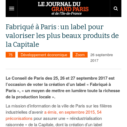
Grand Paris
Fabriqué à Paris : un label pour
valoriser les plus beaux produits de
Territoires
la Capitale
Entreprises
Aménagement
75
Développement économique
Zoom
26 septembre
Départements
Collectivités
Développement économique
2017
Carnet
Institutions
Emploi
75
Le Conseil de Paris des 25, 26 et 27 septembre 2017 est
Les Assises du Grand Paris
Services urbains
Attractivité
77
Nominations
l’occasion de voter la création d’un label « Fabriqué à
Paris », « un moyen de mettre en lumière toute la richesse
Le podcast
Innovation
78
Portraits
Éditions précédentes
de la production locale ».
Transport
91
Agenda
Ecouter les épisodes
La mission d’information de la ville de Paris sur les filières
industrielles d’avenir
a émis, en septembre 2015, 54
Marchés publics
92
Lire les résumés
préconisations
pour assurer une « réindustrialisation
raisonnée » de la Capitale, dont la création d’un label