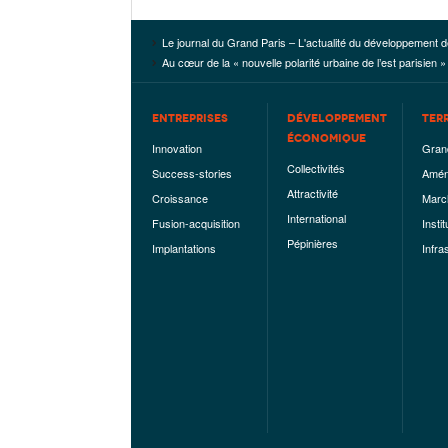
Le journal du Grand Paris – L'actualité du développement d
Au cœur de la « nouvelle polarité urbaine de l’est parisien »
ENTREPRISES
DÉVELOPPEMENT
TER
ÉCONOMIQUE
Innovation
Gran
Collectivités
Success-stories
Amén
Attractivité
Croissance
Marc
International
Fusion-acquisition
Instit
Pépinières
Implantations
Infra