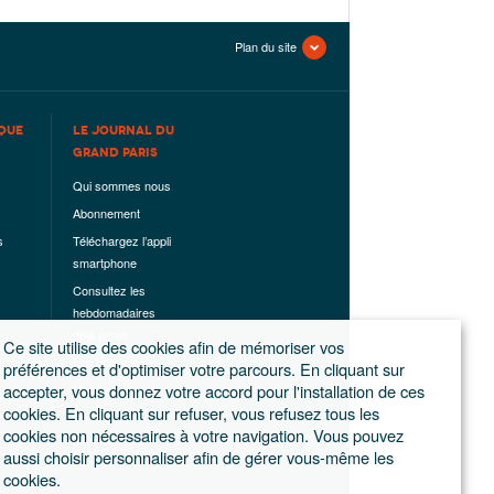
Plan du site
QUE
LE JOURNAL DU
GRAND PARIS
Qui sommes nous
Abonnement
s
Téléchargez l’appli
smartphone
Consultez les
hebdomadaires
déjà parus
Ce site utilise des cookies afin de mémoriser vos
Les hors-séries
préférences et d'optimiser votre parcours. En cliquant sur
accepter, vous donnez votre accord pour l'installation de ces
Mentions légales
cookies. En cliquant sur refuser, vous refusez tous les
Conditions
cookies non nécessaires à votre navigation. Vous pouvez
générales de
aussi choisir personnaliser afin de gérer vous-même les
ventes
cookies.