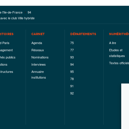
e l'Ile-de-France
94
 avec le club Ville hybride
RITOIRES
CARNET
DÉPARTEMENTS
NUMÉRITHÈ
d Paris
Agenda
75
A lire
agement
Réseaux
77
Etudes et
statistiques
hés publics
Nominations
93
Textes officiel
utions
Interviews
94
structures
Annuaire
95
institutions
78
91
92