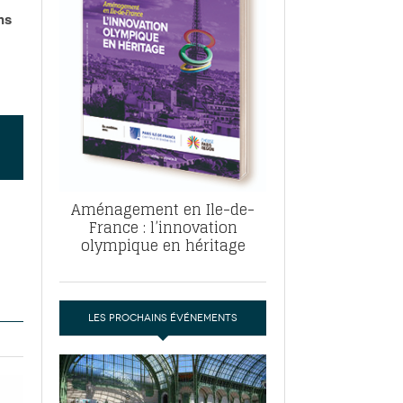
, ABF, ZAC : F. Vauglin détaille sa
ns
- 17
e pour l’urbanisme parisien
es pour
nvier 2026
dres de la tech et de la finance
-
 publie un
 marché de la location de luxe
- 19
didats
us d'articles
Aménagement en Ile-de-
France : l’innovation
olympique en héritage
LES PROCHAINS ÉVÉNEMENTS