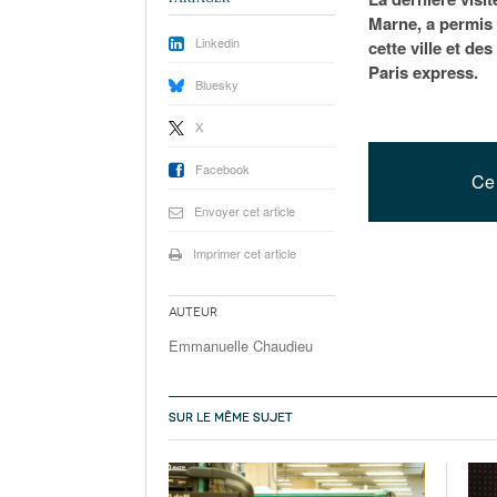
Marne, a permis
Linkedin
cette ville et d
Paris express.
Bluesky
X
Facebook
Ce 
Envoyer cet article
Imprimer cet article
Auteur
Emmanuelle Chaudieu
SUR LE MÊME SUJET