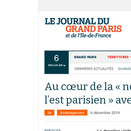
6
Grand Paris
Territoires
EXCLUS JGP
DERNIÈRES ACTUALITÉS
Aménagemen
La Cais
Collectivité
Les cou
Au cœur de la « n
Institutions
l’est parisien » av
Services urb
94
Aménagement
9 décembre 2019
La dernière visi
PARTAGER