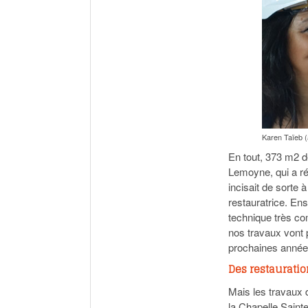
Karen Taïeb (à 
En tout, 373 m2 de
Lemoyne, qui a réal
incisait de sorte 
restauratrice. Ens
technique très co
nos travaux vont p
prochaines année
Des restauratio
Mais les travaux d
la Chapelle Saint