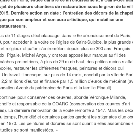
95
À Paris, les cadres de la tech et de la finance
Exclusif – Apex
janvier 2026
objet de plusieurs chantiers de restauration sous le giron de la vil
-
redessinent le marché de la location de luxe
feuille de rout
015. Dernière action en date : l’entretien des décors de la chapel
16 juillet 2026
juillet 2026
Municipales 2026 : la CCI livre 23 pist
ique par son ampleur et son aura artistique, qui mobilise une
- 20 ja
relancer l’économie parisienne
estaurateurs.
Saint-Agne immobilier inaugure une nouvelle
À Paris, les ca
- 15 juillet 2026
résidence à Torcy
Municipales 2026 : la CCI de l’Essonne
redessinent le
 plus de 11 étages d’échafaudage, dans le 6e arrondissement de Paris,
16 juillet 2026
Cahier d’expert à destination des can
, pour accéder à la voûte de l’église de Saint-Sulpice, la plus grande
Plus d'articles
janvier 2026
 art religieux et païen s’entremêlent depuis plus de 300 ans. François
Pl
x, Pigalle, Michel Ange, y ont tous apposé leur marque au fil des
Plus d'articles
bâches protectrices, à plus de 29 m de haut, des petites mains s’affa
coller, restaurer les différentes fresques, peintures et décors qui
 Un travail titanesque, sur plus de 14 mois, conduit par la ville de Par
 2,2 millions d’euros et financé par 1,5 million d’euros de mécénat (a
ondation Avenir du patrimoine de Paris et la famille Pinault).
l continuel pour conserver ces œuvres, abonde Véronique Milande,
 cheffe et responsable de la COARC (conservation des œuvres d’art
iles). La dernière rénovation de la voûte remonte à 1947. Mais les déc
u temps, l’humidité et certaines parties gardent les stigmates d’un o
e en 1870. Les peintures et dorures se sont quant à elles assombries 
tuelles se sont manifestées. »