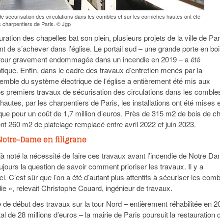
e sécurisation des circulations dans les combles et sur les corniches hautes ont été
 charpentiers de Paris. © Jgp
uration des chapelles bat son plein, plusieurs projets de la ville de Par
t de s’achever dans l’église. Le portail sud – une grande porte en bo
tour gravement endommagée dans un incendie en 2019 – a été
entique. Enfin, dans le cadre des travaux d’entretien menés par la
nsemble du système électrique de l’église a entièrement été mis aux
 premiers travaux de sécurisation des circulations dans les combles
hautes, par les charpentiers de Paris, les installations ont été mises 
ique pour un coût de 1,7 million d’euros. Près de 315 m2 de bois de c
dont 260 m2 de platelage remplacé entre avril 2022 et juin 2023.
Notre-Dame en filigrane
à noté la nécessité de faire ces travaux avant l’incendie de Notre D
ujours la question de savoir comment prioriser les travaux. Il y a
ci. C’est sûr que l’on a été d’autant plus attentifs à sécuriser les com
ie », relevait Christophe Couard, ingénieur de travaux.
 de début des travaux sur la tour Nord – entièrement réhabilitée en 2
al de 28 millions d’euros – la mairie de Paris poursuit la restauration 