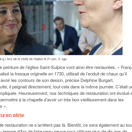
g.) lors de la visite de l’église le 21 juin. © Jgp
 peinture de l’église Saint-Sulpice vont ainsi être restaurées. « Franç
isé la fresque originelle en 1730, utilisait de l’enduit de chaux qu’il
à avoir les contours de son dessin, précise Delphine Burgart,
uite, il peignait directement, tout cela dans la même journée. C’était 
mpliquée. Heureusement, nos techniques de restauration ont évolué 
ermettre à la chapelle d’avoir un très bon vieillissement dans les
s ».
ns en série
e restauration ne s’arrêtent pas là. Bientôt, ce sera également au tou
e-Jeanne d’Arc de faire peau neuve pour clôturer plus de dix ans de