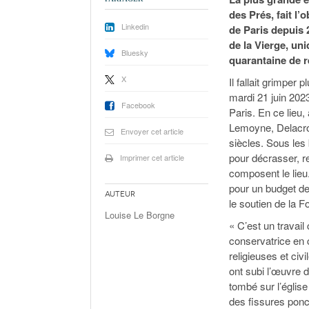
des Prés, fait l’
Linkedin
de Paris depuis 2
de la Vierge, un
Bluesky
quarantaine de r
X
Il fallait grimper
mardi 21 juin 2023
Facebook
Paris. En ce lieu,
Lemoyne, Delacroi
Envoyer cet article
siècles. Sous les 
pour décrasser, re
Imprimer cet article
composent le lieu.
pour un budget de
Auteur
le soutien de la F
Louise Le Borgne
« C’est un travai
conservatrice en
religieuses et civ
ont subi l’œuvre d
tombé sur l’églis
des fissures ponc