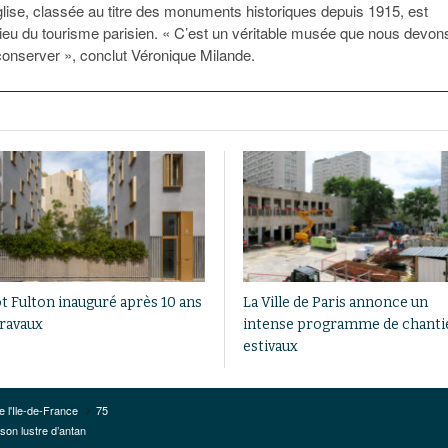
église, classée au titre des monuments historiques depuis 1915, est
ieu du tourisme parisien. « C’est un véritable musée que nous devon
conserver », conclut Véronique Milande.
ot Fulton inauguré après 10 ans
La Ville de Paris annonce un
travaux
intense programme de chanti
estivaux
e l'Ile-de-France
75
 son lustre d’antan