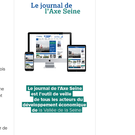
ois
une
et
r de