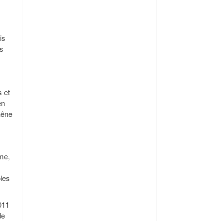
is
is
 et
en
hêne
ame,
bles
011
de