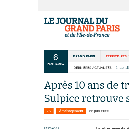
6
Grand Paris
Territoires
EXCLUS JGP
DERNIÈRES ACTUALITÉS
Aménagemen
La Cais
Collectivité
Les cou
Après 10 ans de tr
Institutions
Sulpice retrouve 
Services urb
75
Aménagement
22 juin 2023
La plus grande é
PARTAGER