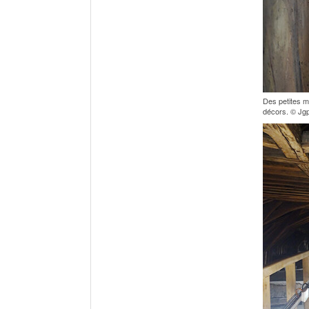
Des petites ma
décors. © Jg