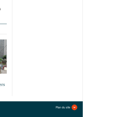
s
ers
Plan du site