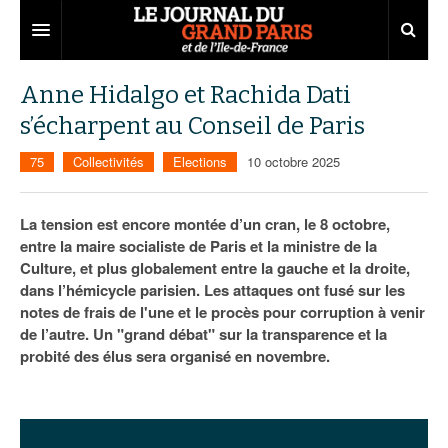
Grand Paris
Anne Hidalgo et Rachida Dati
s’écharpent au Conseil de Paris
Territoires
75
Collectivités
Elections
10 octobre 2025
Entreprises
Aménagement
Départements
Collectivités
Développement économique
La tension est encore montée d’un cran, le 8 octobre,
entre la maire socialiste de Paris et la ministre de la
Carnet
Institutions
Emploi
75
Culture, et plus globalement entre la gauche et la droite,
dans l’hémicycle parisien. Les attaques ont fusé sur les
Les Assises du Grand Paris
Services urbains
Attractivité
77
Nominations
notes de frais de l'une et le procès pour corruption à venir
Le podcast
Innovation
78
Portraits
Éditions précédentes
de l’autre. Un "grand débat" sur la transparence et la
probité des élus sera organisé en novembre.
Transport
91
Agenda
Ecouter les épisodes
Marchés publics
92
Lire les résumés