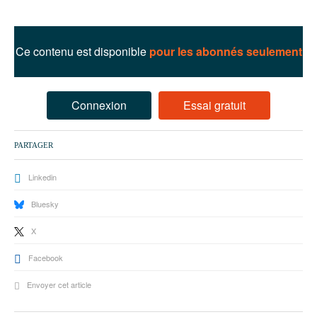
93
94
Ce contenu est disponible
pour les abonnés seulement
95
Connexion
Essai gratuit
PARTAGER
Linkedin
Bluesky
X
Facebook
Envoyer cet article