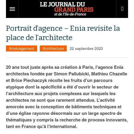
Grand Paris
Portrait d’agence – Enia revisite la
place de l’architecte
Territoires
Aménagement
Architecture
22 septembre 2023
Entreprises
Aménagement
Départements
Collectivités
Développement économique
20 ans tout juste après sa création à Paris, l’agence Enia
architectes fondée par Simon Pallubicki, Mathieu Chazelle
Carnet
Institutions
Emploi
75
et Brice Piechaczyk récolte les fruits d’un parcours
Les Assises du Grand Paris
Services urbains
Attractivité
77
Nominations
atypique dont la spécificité a été d’ouvrir le secteur de
l’architecture aux projets complexes sur lesquels les
Le podcast
Innovation
78
Portraits
Éditions précédentes
architectes ne sont que rarement attendus. L’activité
amorcée avec la conception de bâtiments techniques et
Transport
91
Agenda
Ecouter les épisodes
d’une église rayonne désormais sur un large spectre de
thématiques y compris la recherche de process innovants,
Marchés publics
92
Lire les résumés
tant en France qu’à l’international.