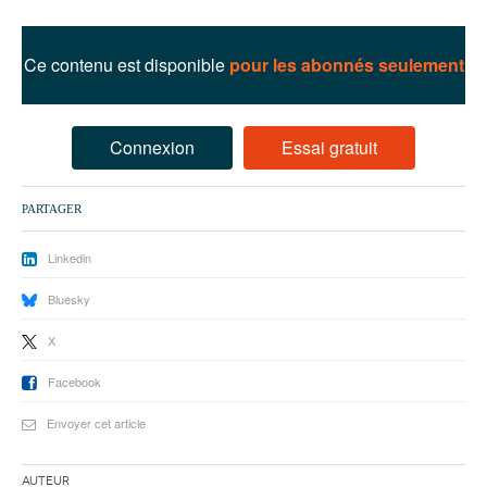
93
94
Ce contenu est disponible
pour les abonnés seulement
95
Connexion
Essai gratuit
PARTAGER
Linkedin
Bluesky
X
Facebook
Envoyer cet article
Auteur