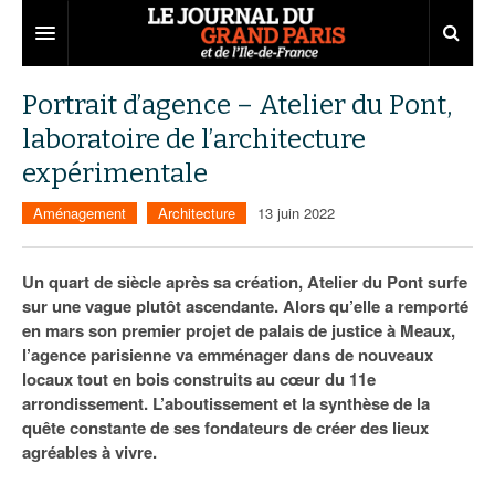
Grand Paris
Portrait d’agence – Atelier du Pont,
laboratoire de l’architecture
Territoires
expérimentale
Entreprises
Aménagement
Aménagement
Architecture
13 juin 2022
Départements
Collectivités
Développement économique
Carnet
Institutions
Emploi
75
Un quart de siècle après sa création, Atelier du Pont surfe
sur une vague plutôt ascendante. Alors qu’elle a remporté
Les Assises du Grand Paris
Services urbains
Attractivité
77
Nominations
en mars son premier projet de palais de justice à Meaux,
l’agence parisienne va emménager dans de nouveaux
Le podcast
Innovation
78
Portraits
Éditions précédentes
locaux tout en bois construits au cœur du 11e
arrondissement. L’aboutissement et la synthèse de la
Transport
91
Agenda
Ecouter les épisodes
quête constante de ses fondateurs de créer des lieux
agréables à vivre.
Marchés publics
92
Lire les résumés