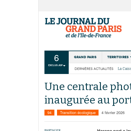
6
Grand Paris
Territoires
EXCLUS JGP
La Cais
DERNIÈRES ACTUALITÉS
Aménagemen
Les cou
Collectivité
Une centrale phot
Institutions
inaugurée au por
Services urb
94
Transition écologique
4 février 2026
Haropa port a in
PARTAGER