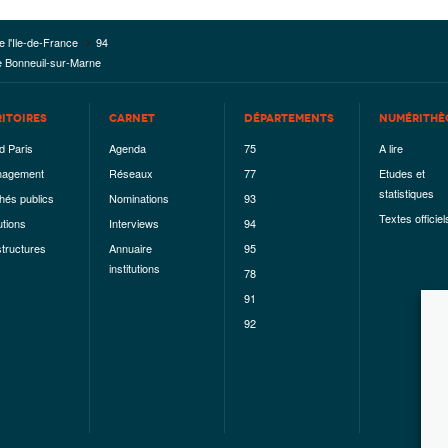
e l'Ile-de-France
94
de Bonneuil-sur-Marne
RITOIRES
CARNET
DÉPARTEMENTS
NUMÉRITHÈ
d Paris
Agenda
75
A lire
agement
Réseaux
77
Etudes et
statistiques
hés publics
Nominations
93
Textes officiel
utions
Interviews
94
structures
Annuaire
95
institutions
78
91
92