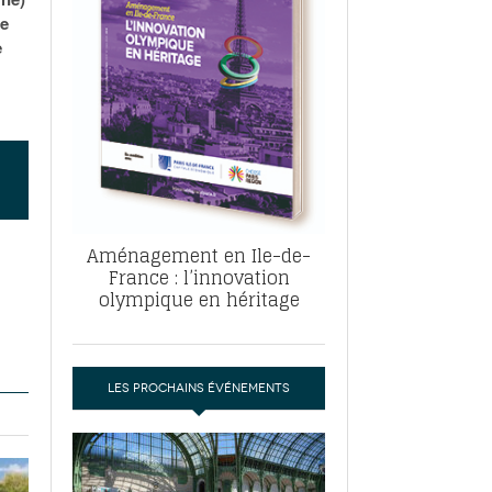
, ABF, ZAC : F. Vauglin détaille sa
ie
- 17
e pour l’urbanisme parisien
e
es pour
nvier 2026
dres de la tech et de la finance
-
 publie un
 marché de la location de luxe
- 19
didats
us d'articles
Aménagement en Ile-de-
France : l’innovation
olympique en héritage
LES PROCHAINS ÉVÉNEMENTS