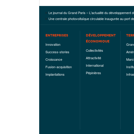
Le journal du Grand Paris – L'actualité du développement d
Une centrale photovoltaïque circulable inaugurée au port 
ENTREPRISES
DÉVELOPPEMENT
TER
ÉCONOMIQUE
Innovation
Gran
Collectivités
Success-stories
Amén
Attractivité
Croissance
Marc
International
Fusion-acquisition
Instit
Pépinières
Implantations
Infra