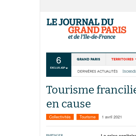
6
Grand Paris
Territoires
EXCLUS JGP
DERNIÈRES ACTUALITÉS
Aménagemen
La Cais
Collectivité
Les cou
Tourisme francilie
Institutions
en cause
Services urb
Collectivités
Tourisme
1 avril 2021
La crise sanitai
PARTAGER