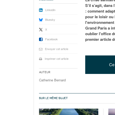
S’il s’agit, dans
Linkedin
: comment adapte
pour le loisir o
Bluesky
l'environnement e
Grand Paris a int
X
oublier l'office 
premier article d
Facebook
Envoyer cet article
Imprimer cet article
Ce 
Auteur
Catherine Bernard
SUR LE MÊME SUJET