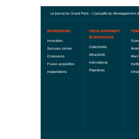
Le journal du Grand Paris – L'actualité du développement d
ENTREPRISES
DÉVELOPPEMENT
TER
ÉCONOMIQUE
Innovation
Gran
Collectivités
Success-stories
Amén
Attractivité
Croissance
Marc
International
Fusion-acquisition
Instit
Pépinières
Implantations
Infra