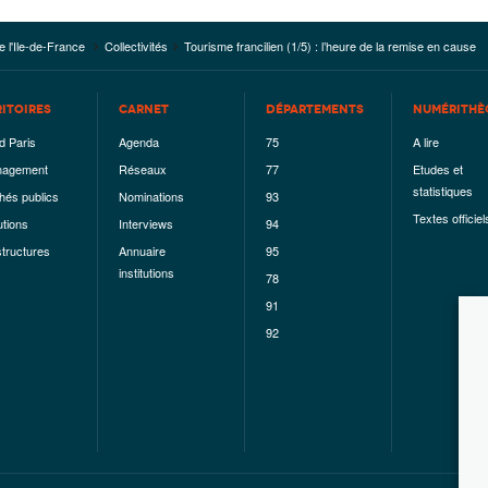
e l'Ile-de-France
Collectivités
Tourisme francilien (1/5) : l’heure de la remise en cause
RITOIRES
CARNET
DÉPARTEMENTS
NUMÉRITHÈ
d Paris
Agenda
75
A lire
agement
Réseaux
77
Etudes et
statistiques
hés publics
Nominations
93
Textes officiel
utions
Interviews
94
structures
Annuaire
95
institutions
78
91
92