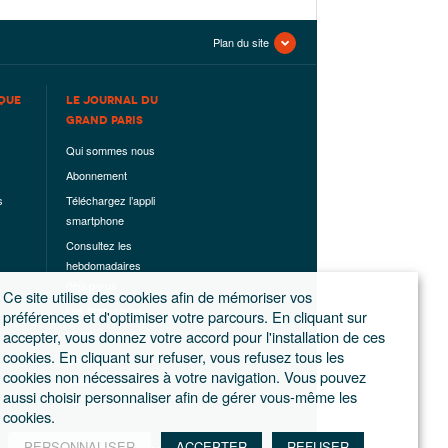
Plan du site
QUE
LE JOURNAL DU
GRAND PARIS
Qui sommes nous
Abonnement
s
Téléchargez l’appli
smartphone
Consultez les
hebdomadaires
déjà parus
Ce site utilise des cookies afin de mémoriser vos
Les hors-séries
préférences et d'optimiser votre parcours. En cliquant sur
accepter, vous donnez votre accord pour l'installation de ces
Mentions légales
cookies. En cliquant sur refuser, vous refusez tous les
Conditions
cookies non nécessaires à votre navigation. Vous pouvez
générales de
aussi choisir personnaliser afin de gérer vous-même les
ventes
cookies.
PERSONNALISER
ACCEPTER
REFUSER