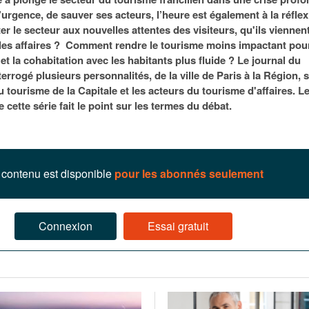
95
À Paris, les cadres de la tech et de la finance
Exclusif – Apex
janvier 2026
 l’urgence, de sauver ses acteurs, l’heure est également à la réfle
-
redessinent le marché de la location de luxe
feuille de rout
r le secteur aux nouvelles attentes des visiteurs, qu'ils viennen
16 juillet 2026
juillet 2026
Municipales 2026 : la CCI livre 23 pist
u les affaires ? Comment rendre le tourisme moins impactant pou
- 20 ja
relancer l’économie parisienne
t la cohabitation avec les habitants plus fluide ? Le journal du
Saint-Agne immobilier inaugure une nouvelle
À Paris, les ca
errogé plusieurs personnalités, de la ville de Paris à la Région, 
- 15 juillet 2026
résidence à Torcy
Municipales 2026 : la CCI de l’Essonne
redessinent le
du tourisme de la Capitale et les acteurs du tourisme d'affaires. L
16 juillet 2026
Cahier d’expert à destination des can
Plus d'articles
e cette série fait le point sur les termes du débat.
janvier 2026
Pl
Plus d'articles
contenu est disponible
pour les abonnés seulement
Connexion
Essai gratuit