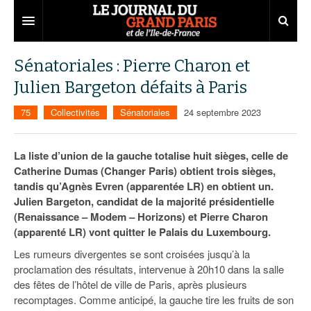
Grand Paris
Sénatoriales : Pierre Charon et
Julien Bargeton défaits à Paris
Territoires
75
Collectivités
Sénatoriales
24 septembre 2023
Entreprises
Aménagement
Départements
Collectivités
Développement économique
La liste d’union de la gauche totalise huit sièges, celle de
Catherine Dumas (Changer Paris) obtient trois sièges,
Carnet
Institutions
Emploi
75
tandis qu’Agnès Evren (apparentée LR) en obtient un.
Julien Bargeton, candidat de la majorité présidentielle
Les Assises du Grand Paris
Services urbains
Attractivité
77
Nominations
(Renaissance – Modem – Horizons) et Pierre Charon
Le podcast
Innovation
78
Portraits
Éditions précédentes
(apparenté LR) vont quitter le Palais du Luxembourg.
Les rumeurs divergentes se sont croisées jusqu’à la
Transport
91
Agenda
Ecouter les épisodes
proclamation des résultats, intervenue à 20h10 dans la salle
des fêtes de l’hôtel de ville de Paris, après plusieurs
Marchés publics
92
Lire les résumés
recomptages. Comme anticipé, la gauche tire les fruits de son