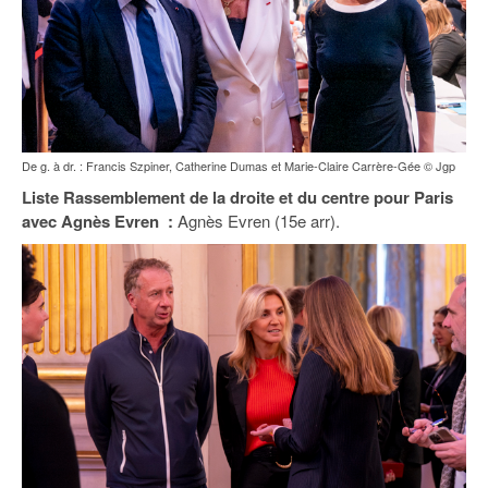
De g. à dr. : Francis Szpiner, Catherine Dumas et Marie-Claire Carrère-Gée © Jgp
Liste Rassemblement de la droite et du centre pour Paris
avec Agnès Evren :
Agnès Evren (15e arr).