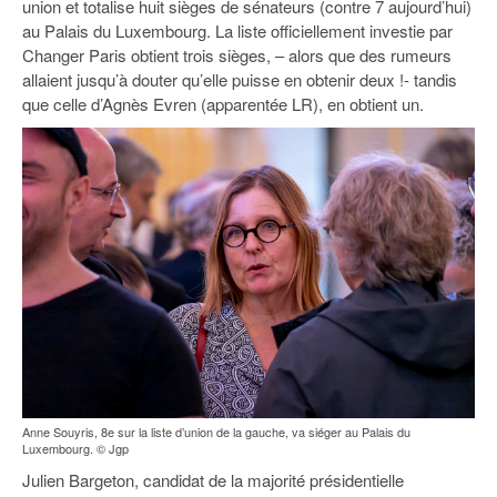
union et totalise huit sièges de sénateurs (contre 7 aujourd’hui)
93
au Palais du Luxembourg. La liste officiellement investie par
94
Changer Paris obtient trois sièges, – alors que des rumeurs
allaient jusqu’à douter qu’elle puisse en obtenir deux !- tandis
95
que celle d’Agnès Evren (apparentée LR), en obtient un.
Anne Souyris, 8e sur la liste d’union de la gauche, va siéger au Palais du
Luxembourg. © Jgp
Julien Bargeton, candidat de la majorité présidentielle