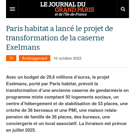
Grand Paris
Paris habitat a lancé le projet de
transformation de la caserne
Territoires
Exelmans
Entreprises
Aménagement
75
Aménagement
10 octobre 2023
Départements
Collectivités
Développement économique
Carnet
Institutions
Emploi
75
Avec un budget de 29,6 millions d’euros, le projet
Exelmans, porté par Paris habitat, prévoit la
Les Assises du Grand Paris
Services urbains
Attractivité
77
Nominations
transformation d’une ancienne caserne de gendarmerie en
programme mixte comptant 50 logements sociaux, un
Le podcast
Innovation
78
Portraits
Éditions précédentes
centre d’hébergement et de stabilisation de 53 places, une
crèche de 36 berceaux et une PMI, une maison relais-
Transport
91
Agenda
Ecouter les épisodes
pension de famille de 26 places, des bureaux, une
conciergerie et un local associatif. La livraison est prévue
Marchés publics
92
Lire les résumés
en juillet 2025.