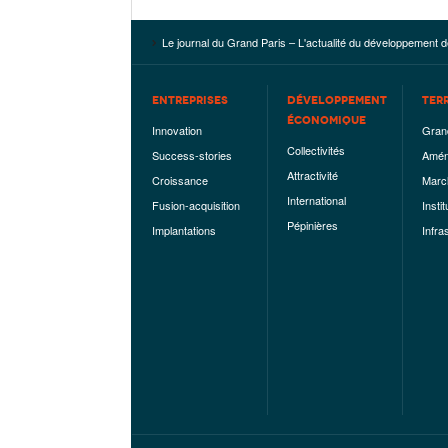
Le journal du Grand Paris – L'actualité du développement d
ENTREPRISES
DÉVELOPPEMENT
TER
ÉCONOMIQUE
Innovation
Gran
Collectivités
Success-stories
Amén
Attractivité
Croissance
Marc
International
Fusion-acquisition
Instit
Pépinières
Implantations
Infra