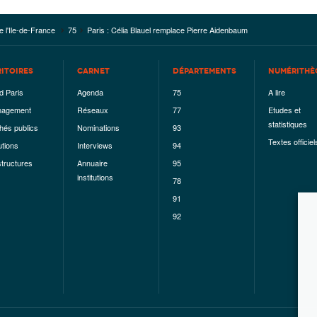
e l'Ile-de-France
75
Paris : Célia Blauel remplace Pierre Aidenbaum
RITOIRES
CARNET
DÉPARTEMENTS
NUMÉRITHÈ
d Paris
Agenda
75
A lire
agement
Réseaux
77
Etudes et
statistiques
hés publics
Nominations
93
Textes officiel
utions
Interviews
94
structures
Annuaire
95
institutions
78
91
92