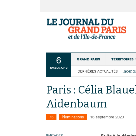
6
Grand Paris
Territoires
EXCLUS JGP
DERNIÈRES ACTUALITÉS
Aménagemen
La Cais
Collectivité
Les cou
Paris : Célia Blau
Institutions
Aidenbaum
Services urb
75
Nominations
16 septembre 2020
Suite à la démis
PARTAGER