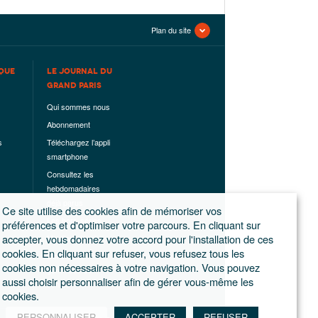
Plan du site
QUE
LE JOURNAL DU
GRAND PARIS
Qui sommes nous
Abonnement
s
Téléchargez l’appli
smartphone
Consultez les
hebdomadaires
déjà parus
Ce site utilise des cookies afin de mémoriser vos
Les hors-séries
préférences et d'optimiser votre parcours. En cliquant sur
accepter, vous donnez votre accord pour l'installation de ces
Mentions légales
cookies. En cliquant sur refuser, vous refusez tous les
Conditions
cookies non nécessaires à votre navigation. Vous pouvez
générales de
aussi choisir personnaliser afin de gérer vous-même les
ventes
cookies.
PERSONNALISER
ACCEPTER
REFUSER