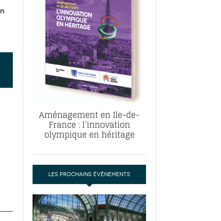
, ABF, ZAC : F. Vauglin détaille sa
en
- 17
e pour l’urbanisme parisien
es pour
nvier 2026
dres de la tech et de la finance
-
 publie un
 marché de la location de luxe
- 19
didats
us d'articles
Aménagement en Ile-de-
France : l’innovation
olympique en héritage
LES PROCHAINS ÉVÉNEMENTS