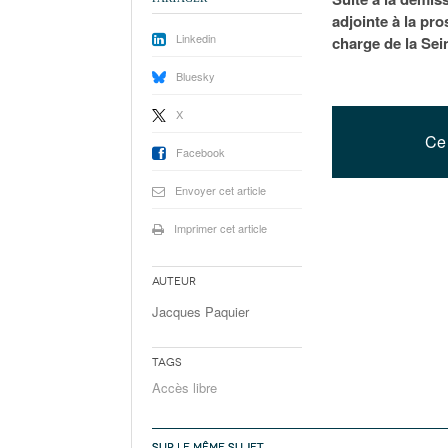
adjointe à la pro
Linkedin
charge de la Sei
Bluesky
X
Ce 
Facebook
Envoyer cet article
Imprimer cet article
Auteur
Jacques Paquier
Tags
Accès libre
SUR LE MÊME SUJET