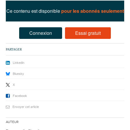
93
Ce contenu est disponible
pour les abonnés seulement
94
95
Connexion
Essai gratuit
PARTAGER
Linkedin
Bluesky
X
Facebook
Envoyer cet article
Auteur