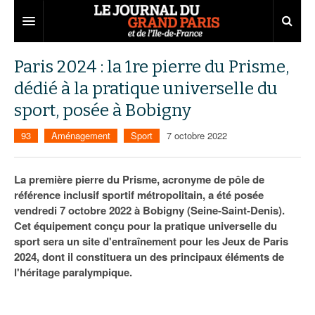
Grand Paris
Paris 2024 : la 1re pierre du Prisme,
dédié à la pratique universelle du
Territoires
sport, posée à Bobigny
Entreprises
Aménagement
93
Aménagement
Sport
7 octobre 2022
Départements
Collectivités
Développement économique
Carnet
Institutions
Emploi
75
La première pierre du Prisme, acronyme de pôle de
référence inclusif sportif métropolitain, a été posée
Les Assises du Grand Paris
Services urbains
Attractivité
77
Nominations
vendredi 7 octobre 2022 à Bobigny (Seine-Saint-Denis).
Cet équipement conçu pour la pratique universelle du
Le podcast
Innovation
78
Portraits
Éditions précédentes
sport sera un site d'entraînement pour les Jeux de Paris
2024, dont il constituera un des principaux éléments de
Transport
91
Agenda
Ecouter les épisodes
l'héritage paralympique.
Marchés publics
92
Lire les résumés