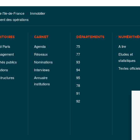
e l'Ile-de-France
Immobilier
ment des opérations
RITOIRES
CARNET
DÉPARTEMENTS
NUMÉRITHÈ
d Paris
Agenda
75
A lire
agement
Réseaux
77
Etudes et
statistiques
hés publics
Nominations
93
Textes officiel
utions
Interviews
94
structures
Annuaire
95
institutions
78
91
92