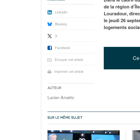
de la région d’Î
Linkedin
Louradour, direc
le jeudi 26 sept
Bluesky
logements socia
X
Facebook
Ce 
Envoyer cet article
Imprimer cet article
Auteur
Lucien Amalric
SUR LE MÊME SUJET