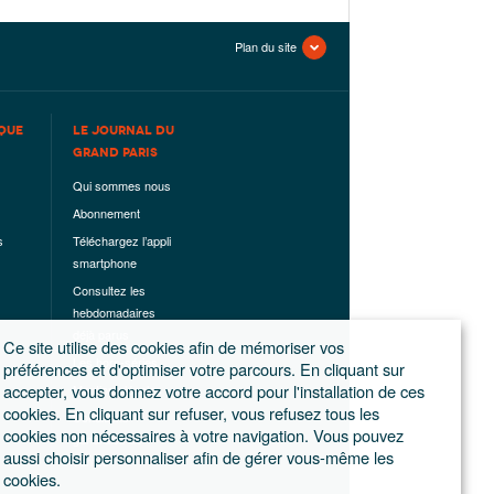
Plan du site
QUE
LE JOURNAL DU
GRAND PARIS
Qui sommes nous
Abonnement
s
Téléchargez l’appli
smartphone
Consultez les
hebdomadaires
déjà parus
Ce site utilise des cookies afin de mémoriser vos
Les hors-séries
préférences et d'optimiser votre parcours. En cliquant sur
accepter, vous donnez votre accord pour l'installation de ces
Mentions légales
cookies. En cliquant sur refuser, vous refusez tous les
Conditions
cookies non nécessaires à votre navigation. Vous pouvez
générales de
aussi choisir personnaliser afin de gérer vous-même les
ventes
cookies.