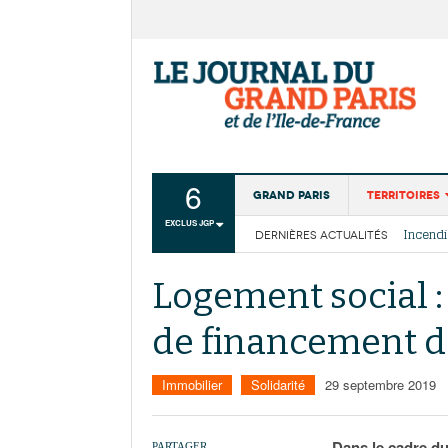
6
Grand Paris
Territoires
EXCLUS JGP
DERNIÈRES ACTUALITÉS
Aménagemen
La Cais
Collectivité
Les cou
Logement social : 
Institutions
de financement d
Services urb
Immobilier
Solidarité
29 septembre 2019
Dans le cadre du
PARTAGER