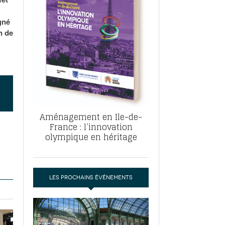
, ABF, ZAC : F. Vauglin détaille sa
- 17
e pour l’urbanisme parisien
gné
es pour
n de
nvier 2026
dres de la tech et de la finance
-
 publie un
 marché de la location de luxe
- 19
didats
us d'articles
Aménagement en Ile-de-
France : l’innovation
olympique en héritage
LES PROCHAINS ÉVÉNEMENTS