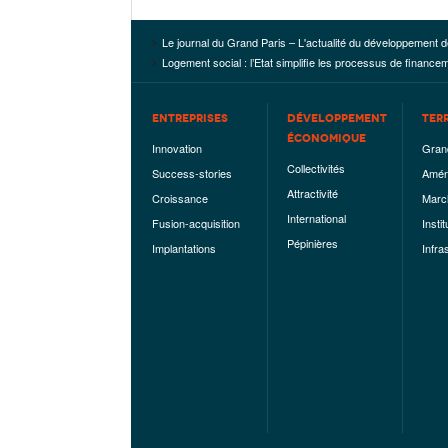
Le journal du Grand Paris – L'actualité du développement d
Logement social : l’Etat simplifie les processus de finance
ENTREPRISES
DÉVELOPPEMENT
TER
ÉCONOMIQUE
Innovation
Gran
Collectivités
Success-stories
Amén
Attractivité
Croissance
Marc
International
Fusion-acquisition
Instit
Pépinières
Implantations
Infra