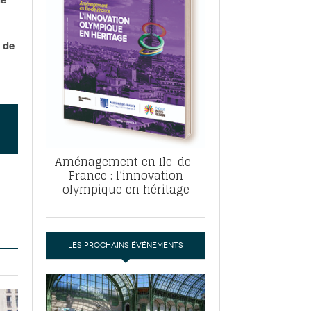
, ABF, ZAC : F. Vauglin détaille sa
- 17
e pour l’urbanisme parisien
es pour
t de
nvier 2026
dres de la tech et de la finance
-
 publie un
 marché de la location de luxe
- 19
didats
us d'articles
Aménagement en Ile-de-
France : l’innovation
olympique en héritage
LES PROCHAINS ÉVÉNEMENTS