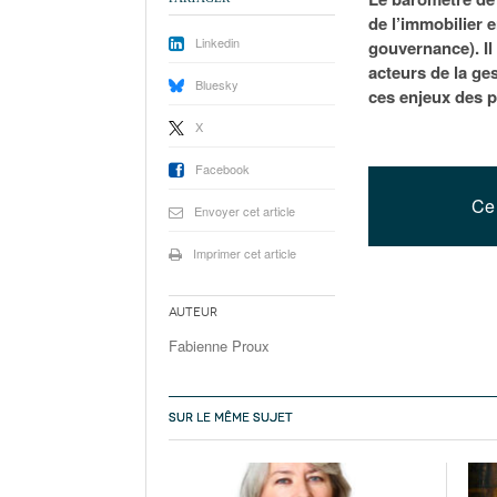
de l’immobilier 
Linkedin
gouvernance). Il
acteurs de la ge
Bluesky
ces enjeux des pr
X
Facebook
Ce 
Envoyer cet article
Imprimer cet article
Auteur
Fabienne Proux
SUR LE MÊME SUJET