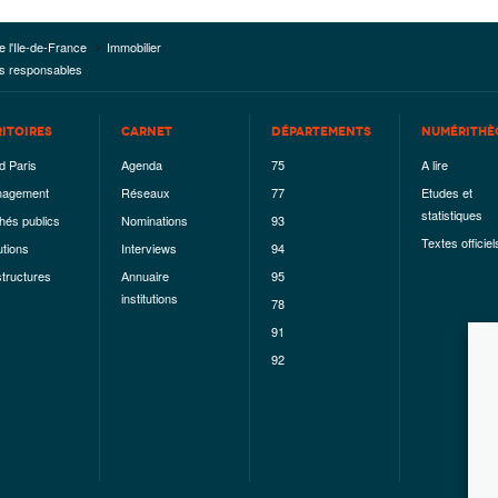
e l'Ile-de-France
Immobilier
lus responsables
RITOIRES
CARNET
DÉPARTEMENTS
NUMÉRITHÈ
d Paris
Agenda
75
A lire
agement
Réseaux
77
Etudes et
statistiques
hés publics
Nominations
93
Textes officiel
utions
Interviews
94
structures
Annuaire
95
institutions
78
91
92