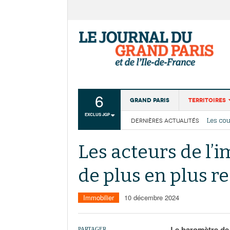
6
Grand Paris
Territoires
La Cais
EXCLUS JGP
Les cou
DERNIÈRES ACTUALITÉS
Aménagemen
Collectivité
Les acteurs de l’
Institutions
de plus en plus r
Services urb
Immobilier
10 décembre 2024
Le baromètre de
PARTAGER