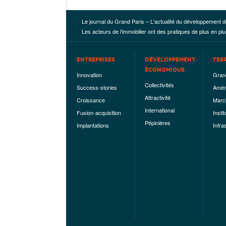
Le journal du Grand Paris – L'actualité du développement d
Les acteurs de l’immobilier ont des pratiques de plus en p
ENTREPRISES
DÉVELOPPEMENT
TER
ÉCONOMIQUE
Innovation
Gran
Collectivités
Success-stories
Amén
Attractivité
Croissance
Marc
International
Fusion-acquisition
Instit
Pépinières
Implantations
Infra