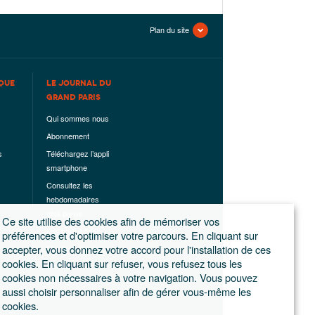
Plan du site
QUE
LE JOURNAL DU
GRAND PARIS
Qui sommes nous
Abonnement
s
Téléchargez l’appli
smartphone
Consultez les
hebdomadaires
déjà parus
Ce site utilise des cookies afin de mémoriser vos
Les hors-séries
préférences et d'optimiser votre parcours. En cliquant sur
accepter, vous donnez votre accord pour l'installation de ces
Mentions légales
cookies. En cliquant sur refuser, vous refusez tous les
Conditions
cookies non nécessaires à votre navigation. Vous pouvez
générales de
aussi choisir personnaliser afin de gérer vous-même les
ventes
cookies.