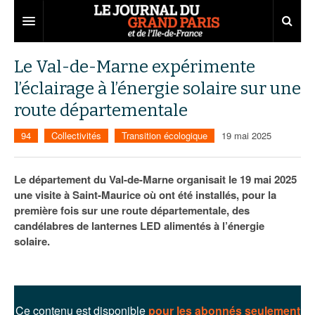
Grand Paris
Le Val-de-Marne expérimente
l’éclairage à l’énergie solaire sur une
Territoires
route départementale
Entreprises
Aménagement
94
Collectivités
Transition écologique
19 mai 2025
Départements
Collectivités
Développement économique
Carnet
Institutions
Emploi
75
Le département du Val-de-Marne organisait le 19 mai 2025
une visite à Saint-Maurice où ont été installés, pour la
Les Assises du Grand Paris
Services urbains
Attractivité
77
Nominations
première fois sur une route départementale, des
candélabres de lanternes LED alimentés à l’énergie
Le podcast
Innovation
78
Portraits
Éditions précédentes
solaire.
Transport
91
Agenda
Ecouter les épisodes
Marchés publics
92
Lire les résumés
Ce contenu est disponible
pour les abonnés seulement