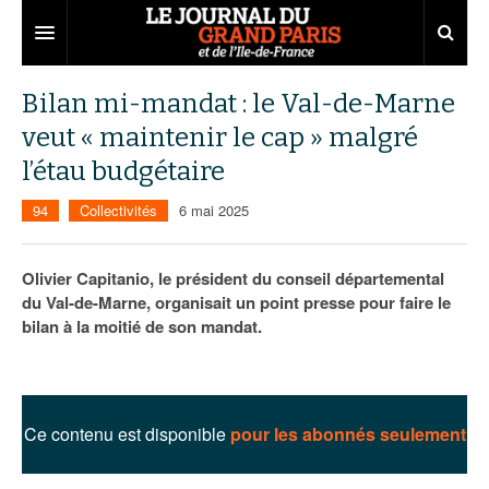
Grand Paris
Bilan mi-mandat : le Val-de-Marne
veut « maintenir le cap » malgré
Territoires
l’étau budgétaire
Entreprises
Aménagement
94
Collectivités
6 mai 2025
Départements
Collectivités
Développement économique
Carnet
Institutions
Emploi
75
Olivier Capitanio, le président du conseil départemental
du Val-de-Marne, organisait un point presse pour faire le
Les Assises du Grand Paris
Services urbains
Attractivité
77
Nominations
bilan à la moitié de son mandat.
Le podcast
Innovation
78
Portraits
Éditions précédentes
Transport
91
Agenda
Ecouter les épisodes
Ce contenu est disponible
pour les abonnés seulement
Marchés publics
92
Lire les résumés