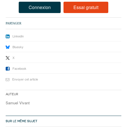
93
Connexion
Essai gratuit
94
PARTAGER
95
Linkedin
Bluesky
X
Facebook
Envoyer cet article
Auteur
Samuel Vivant
SUR LE MÊME SUJET