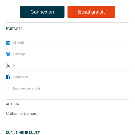
93
Connexion
Essai gratuit
94
95
PARTAGER
Linkedin
Bluesky
X
Facebook
Envoyer cet article
Auteur
Catherine Bernard
SUR LE MÊME SUJET