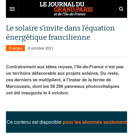
Grand Paris
Le solaire s’invite dans l’équation
énergétique francilienne
Territoires
Energie
8 octobre 2021
Entreprises
Aménagement
Départements
Collectivités
Développement économique
Contrairement aux idées reçues, l’Ile-de-France n’est pas
un territoire défavorable aux projets solaires. Du reste,
Carnet
Institutions
Emploi
75
ces derniers se multiplient, à l’instar de la ferme de
Marcoussis, dont les 58 296 panneaux photovoltaïques
Les Assises du Grand Paris
Services urbains
Attractivité
77
Nominations
ont été inaugurés le 4 octobre.
Le podcast
Innovation
78
Portraits
Éditions précédentes
Transport
91
Agenda
Ecouter les épisodes
Ce contenu est disponible
pour les abonnés seulement
Marchés publics
92
Lire les résumés