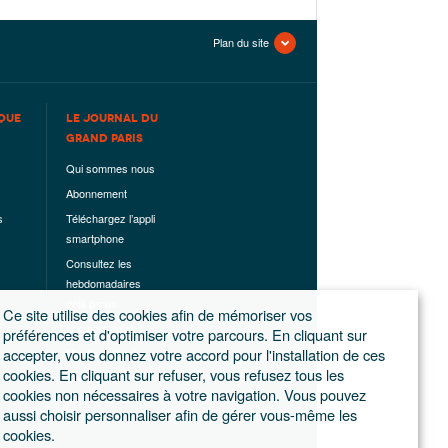
Plan du site
QUE
LE JOURNAL DU
GRAND PARIS
Qui sommes nous
Abonnement
s
Téléchargez l’appli
smartphone
Consultez les
hebdomadaires
déjà parus
Ce site utilise des cookies afin de mémoriser vos
Les hors-séries
préférences et d'optimiser votre parcours. En cliquant sur
accepter, vous donnez votre accord pour l'installation de ces
Mentions légales
cookies. En cliquant sur refuser, vous refusez tous les
Conditions
cookies non nécessaires à votre navigation. Vous pouvez
générales de
aussi choisir personnaliser afin de gérer vous-même les
ventes
cookies.