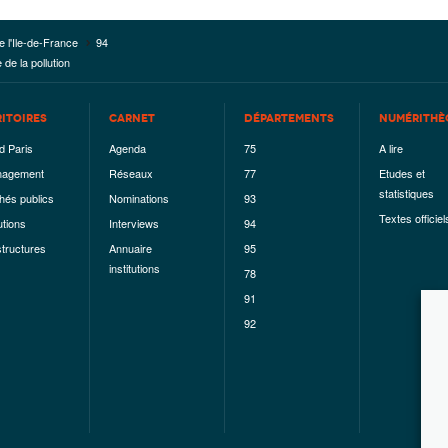
e l'Ile-de-France
94
de la pollution
RITOIRES
CARNET
DÉPARTEMENTS
NUMÉRITHÈ
d Paris
Agenda
75
A lire
agement
Réseaux
77
Etudes et
statistiques
hés publics
Nominations
93
Textes officiel
utions
Interviews
94
structures
Annuaire
95
institutions
78
91
92