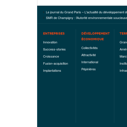
Le journal du Grand Paris – L'actualité du développement d
SMR de Champigny : l’Autorité environnementale soucieuse 
ENTREPRISES
DÉVELOPPEMENT
TER
ÉCONOMIQUE
Innovation
Gran
Collectivités
Success-stories
Amén
Attractivité
Croissance
Marc
International
Fusion-acquisition
Instit
Pépinières
Implantations
Infra