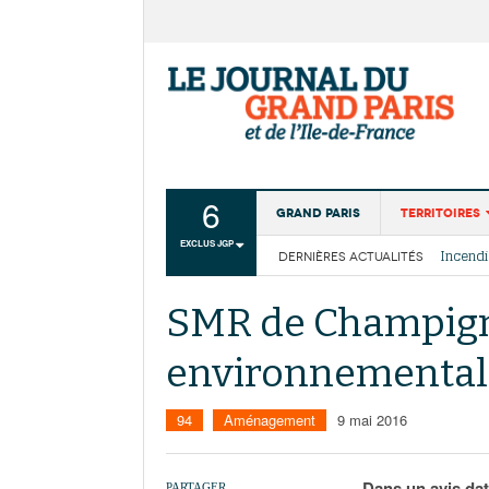
6
Grand Paris
Territoires
EXCLUS JGP
DERNIÈRES ACTUALITÉS
Aménagemen
La Cais
Collectivité
Les cou
SMR de Champigny
Institutions
environnementale
Services urb
94
Aménagement
9 mai 2016
Dans un avis dat
PARTAGER