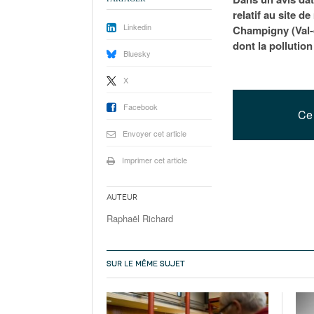
relatif au site d
Linkedin
Champigny (Val-d
dont la pollution
Bluesky
X
Facebook
Ce 
Envoyer cet article
Imprimer cet article
Auteur
Raphaël Richard
SUR LE MÊME SUJET