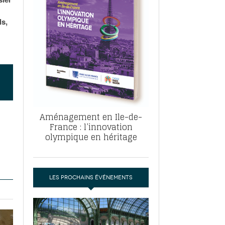
, ABF, ZAC : F. Vauglin détaille sa
- 17
e pour l’urbanisme parisien
ls,
es pour
nvier 2026
dres de la tech et de la finance
-
 publie un
 marché de la location de luxe
- 19
didats
us d'articles
Aménagement en Ile-de-
France : l’innovation
olympique en héritage
LES PROCHAINS ÉVÉNEMENTS