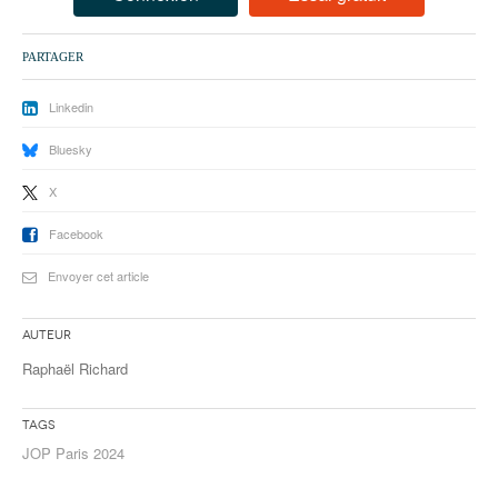
93
94
PARTAGER
95
Linkedin
Bluesky
X
Facebook
Envoyer cet article
Auteur
Raphaël Richard
Tags
JOP Paris 2024