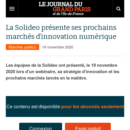
Grand Paris
La Solideo présente ses prochains
marchés d’innovation numérique
Territoires
Marchés publics
19 novembre 2020
Entreprises
Aménagement
Départements
Collectivités
Développement économique
Les équipes de la Solideo ont présenté, le 19 novembre
2020 lors d'un webinaire, sa stratégie d'innovation et les
Carnet
Institutions
Emploi
75
prochains marchés lancés en la matière.
Les Assises du Grand Paris
Services urbains
Attractivité
77
Nominations
Le podcast
Innovation
78
Portraits
Éditions précédentes
Ce contenu est disponible
pour les abonnés seulement
Transport
91
Agenda
Ecouter les épisodes
Marchés publics
92
Lire les résumés
Connexion
Essai gratuit