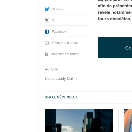
afin de présenter
Bluesky
révèle notamment
tours obsolètes,
X
Facebook
Envoyer cet article
Ce 
Imprimer cet article
Auteur
Elena Jeudy-Ballini
SUR LE MÊME SUJET