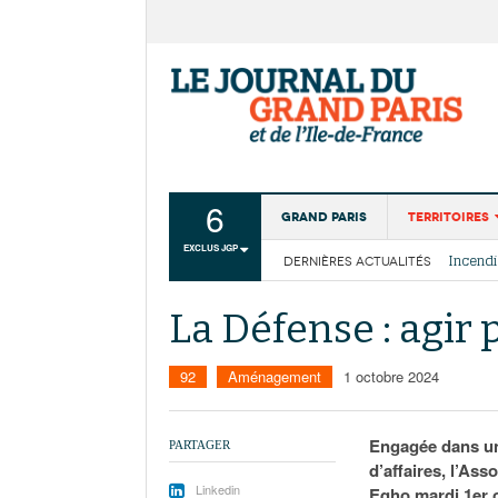
6
Grand Paris
Territoires
EXCLUS JGP
DERNIÈRES ACTUALITÉS
Aménagemen
La Cais
Collectivité
Les cou
La Défense : agir 
Institutions
Services urb
92
Aménagement
1 octobre 2024
Engagée dans une
PARTAGER
d’affaires, l’Ass
Linkedin
Eqho mardi 1er 