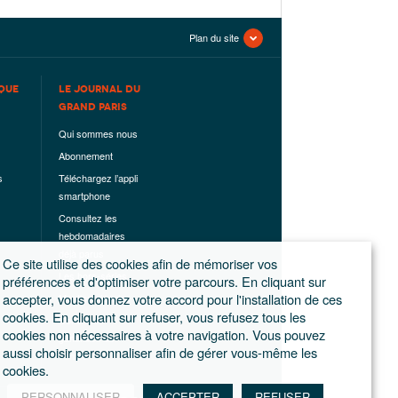
Plan du site
QUE
LE JOURNAL DU
GRAND PARIS
Qui sommes nous
Abonnement
s
Téléchargez l’appli
smartphone
Consultez les
hebdomadaires
déjà parus
Ce site utilise des cookies afin de mémoriser vos
Les hors-séries
préférences et d'optimiser votre parcours. En cliquant sur
accepter, vous donnez votre accord pour l'installation de ces
Mentions légales
cookies. En cliquant sur refuser, vous refusez tous les
Conditions
cookies non nécessaires à votre navigation. Vous pouvez
générales de
aussi choisir personnaliser afin de gérer vous-même les
ventes
cookies.
PERSONNALISER
ACCEPTER
REFUSER