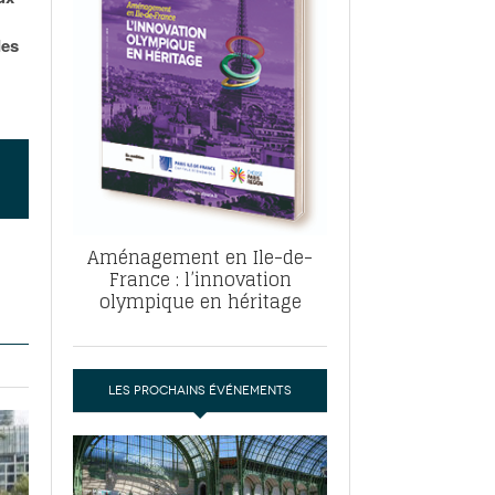
, ABF, ZAC : F. Vauglin détaille sa
- 17
e pour l’urbanisme parisien
des
es pour
nvier 2026
dres de la tech et de la finance
-
 publie un
 marché de la location de luxe
- 19
didats
us d'articles
Aménagement en Ile-de-
France : l’innovation
olympique en héritage
LES PROCHAINS ÉVÉNEMENTS