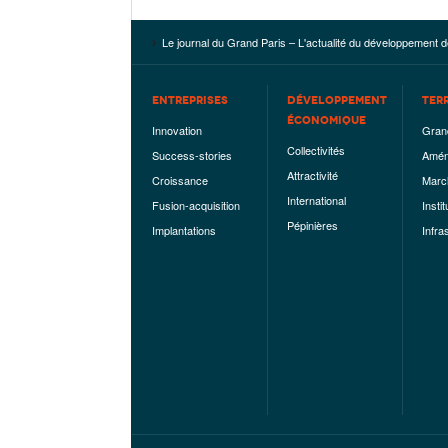
Le journal du Grand Paris – L'actualité du développement d
ENTREPRISES
DÉVELOPPEMENT
TER
ÉCONOMIQUE
Innovation
Gran
Collectivités
Success-stories
Amén
Attractivité
Croissance
Marc
International
Fusion-acquisition
Instit
Pépinières
Implantations
Infra