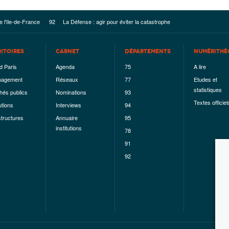
e l'Ile-de-France
92
La Défense : agir pour éviter la catastrophe
RITOIRES
CARNET
DÉPARTEMENTS
NUMÉRITHÈ
d Paris
Agenda
75
A lire
agement
Réseaux
77
Etudes et
statistiques
hés publics
Nominations
93
Textes officiel
utions
Interviews
94
structures
Annuaire
95
institutions
78
91
92