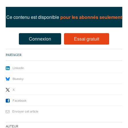
93
94
Ce contenu est disponible
pour les abonnés seulement
95
Connexion
Essai gratuit
PARTAGER
Linkedin
Bluesky
X
Facebook
Envoyer cet article
Auteur