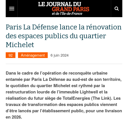
Grand Paris
Paris La Défense lance la rénovation
des espaces publics du quartier
Territoires
Michelet
Entreprises
Aménagement
92
Aménagement
6 juin 2024
Départements
Collectivités
Développement économique
Carnet
Institutions
Emploi
75
Dans le cadre de l’opération de reconquête urbaine
entamée par Paris La Défense au sud-est de son territoire,
Les Assises du Grand Paris
Services urbains
Attractivité
77
Nominations
le quotidien du quartier Michelet est rythmé par la
restructuration lourde de l’immeuble Lightwell et la
Le podcast
Innovation
78
Portraits
Éditions précédentes
réalisation du futur siège de TotalEnergies (The Link). Les
travaux de transformation des espaces publics viennent
Transport
91
Agenda
Ecouter les épisodes
d’être lancés par l’établissement public, pour une livraison
en 2026.
Marchés publics
92
Lire les résumés