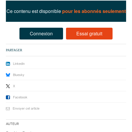
93
Ce contenu est disponible
pour les abonnés seulement
94
95
Connexion
Essai gratuit
PARTAGER
Linkedin
Bluesky
X
Facebook
Envoyer cet article
Auteur