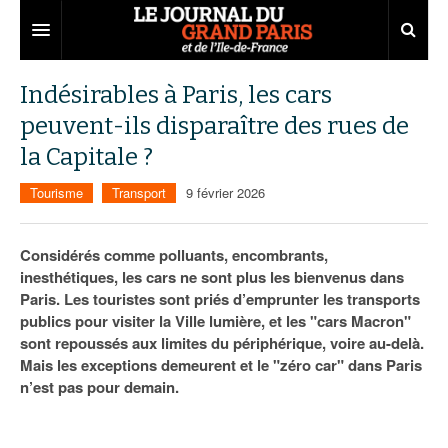
Grand Paris
Indésirables à Paris, les cars
peuvent-ils disparaître des rues de
Territoires
la Capitale ?
Entreprises
Aménagement
Tourisme
Transport
9 février 2026
Départements
Collectivités
Développement économique
Carnet
Institutions
Emploi
75
Considérés comme polluants, encombrants,
inesthétiques, les cars ne sont plus les bienvenus dans
Les Assises du Grand Paris
Services urbains
Attractivité
77
Nominations
Paris. Les touristes sont priés d’emprunter les transports
publics pour visiter la Ville lumière, et les "cars Macron"
Le podcast
Innovation
78
Portraits
Éditions précédentes
sont repoussés aux limites du périphérique, voire au-delà.
Mais les exceptions demeurent et le "zéro car" dans Paris
Transport
91
Agenda
Ecouter les épisodes
n’est pas pour demain.
Marchés publics
92
Lire les résumés