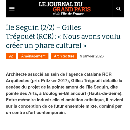
Grand Paris
Île Seguin (2/2) – Gilles
Trégouët (RCR) : « Nous avons voulu
Territoires
créer un phare culturel »
Entreprises
Aménagement
92
Aménagement
Architecture
9 janvier 2026
Départements
Collectivités
Développement économique
Carnet
Institutions
Emploi
75
Architecte associé au sein de l’agence catalane RCR
Arquitectes (prix Pritzker 2017), Gilles Trégouët détaille la
Les Assises du Grand Paris
Services urbains
Attractivité
77
Nominations
genèse du projet de la pointe amont de l’île Seguin, dite
pointe des Arts, à Boulogne-Billancourt (Hauts-de-Seine).
Le podcast
Innovation
78
Portraits
Éditions précédentes
Entre mémoire industrielle et ambition artistique, il revient
sur la conception de ce futur ensemble mixte, dominé par
Transport
91
Agenda
Ecouter les épisodes
un centre d’art contemporain.
Marchés publics
92
Lire les résumés