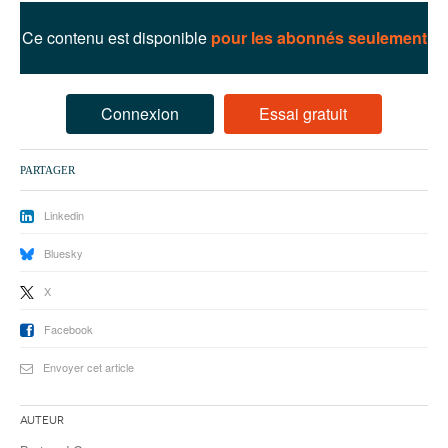
93
Ce contenu est disponible
pour les abonnés seulement
94
95
Connexion
Essai gratuit
PARTAGER
Linkedin
Bluesky
X
Facebook
Envoyer cet article
Auteur