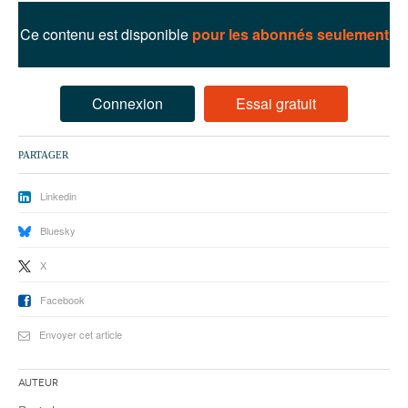
93
Ce contenu est disponible
pour les abonnés seulement
94
95
Connexion
Essai gratuit
PARTAGER
Linkedin
Bluesky
X
Facebook
Envoyer cet article
Auteur