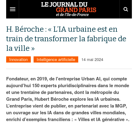
Grand Paris
H. Béroche : « L’IA urbaine est en
train de transformer la fabrique de
Territoires
la ville »
Entreprises
Aménagement
Innovation
Intelligence artificielle
14 mai 2024
Départements
Collectivités
Développement économique
Carnet
Institutions
Emploi
75
Fondateur, en 2019, de l'entreprise Urban AI, qui compte
aujourd’hui 150 experts pluridisciplinaires dans le monde
Les Assises du Grand Paris
Services urbains
Attractivité
77
Nominations
et une trentaine de partenaires, dont la métropole du
Grand Paris, Hubert Béroche explore les IA urbaines.
Le podcast
Innovation
78
Portraits
Éditions précédentes
L’entreprise vient de publier, en partenariat avec la MGP,
un ouvrage sur les IA dans de grandes villes mondiales,
Transport
91
Agenda
Ecouter les épisodes
enrichi d’exemples franciliens : « Villes et IA générative ».
Marchés publics
92
Lire les résumés