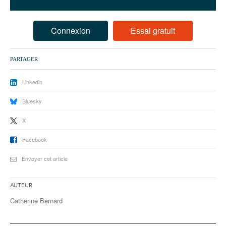
93
94
Connexion
Essai gratuit
95
PARTAGER
Linkedin
Bluesky
X
Facebook
Envoyer cet article
Auteur
Catherine Bernard