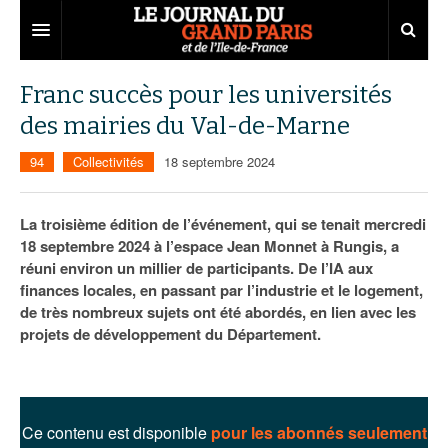
Grand Paris
Franc succès pour les universités
des mairies du Val-de-Marne
Territoires
94
Collectivités
18 septembre 2024
Entreprises
Aménagement
Départements
Collectivités
Développement économique
La troisième édition de l’événement, qui se tenait mercredi
18 septembre 2024 à l’espace Jean Monnet à Rungis, a
Carnet
Institutions
Emploi
75
réuni environ un millier de participants. De l’IA aux
finances locales, en passant par l’industrie et le logement,
Les Assises du Grand Paris
Services urbains
Attractivité
77
Nominations
de très nombreux sujets ont été abordés, en lien avec les
Le podcast
Innovation
78
Portraits
Éditions précédentes
projets de développement du Département.
Transport
91
Agenda
Ecouter les épisodes
Marchés publics
92
Lire les résumés
Ce contenu est disponible
pour les abonnés seulement