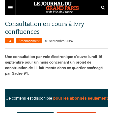
Grand Paris
Consultation en cours à Ivry
confluences
Territoires
94
Aménagement
13 septembre 2024
Entreprises
Aménagement
Départements
Collectivités
Développement économique
Une consultation par voie électronique s’ouvre lundi 16
septembre pour un mois concernant un projet de
Carnet
Institutions
Emploi
75
construction de 11 bâtiments dans ce quartier aménagé
par Sadev 94.
Les Assises du Grand Paris
Services urbains
Attractivité
77
Nominations
Le podcast
Innovation
78
Portraits
Éditions précédentes
Transport
91
Agenda
Ecouter les épisodes
Ce contenu est disponible
pour les abonnés seulement
Marchés publics
92
Lire les résumés