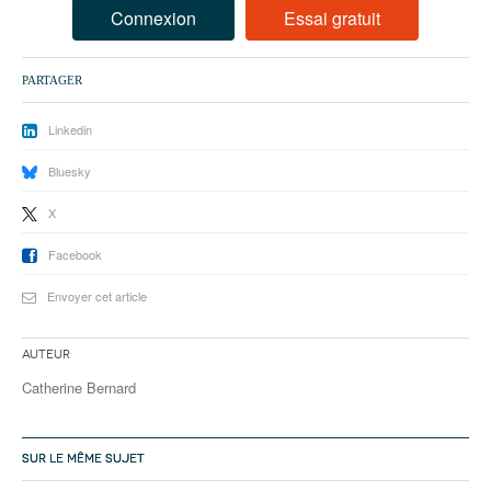
93
Connexion
Essai gratuit
94
PARTAGER
95
Linkedin
Bluesky
X
Facebook
Envoyer cet article
Auteur
Catherine Bernard
SUR LE MÊME SUJET