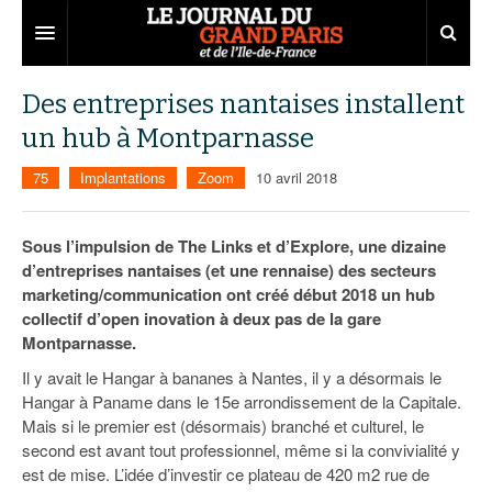
Grand Paris
Des entreprises nantaises installent
un hub à Montparnasse
Territoires
75
Implantations
Zoom
10 avril 2018
Entreprises
Aménagement
Départements
Collectivités
Développement économique
Sous l’impulsion de The Links et d’Explore, une dizaine
d’entreprises nantaises (et une rennaise) des secteurs
Carnet
Institutions
Emploi
75
marketing/communication ont créé début 2018 un hub
collectif d’open inovation à deux pas de la gare
Les Assises du Grand Paris
Services urbains
Attractivité
77
Nominations
Montparnasse.
Le podcast
Innovation
78
Portraits
Éditions précédentes
Il y avait le Hangar à bananes à Nantes, il y a désormais le
Hangar à Paname dans le 15e arrondissement de la Capitale.
Transport
91
Agenda
Ecouter les épisodes
Mais si le premier est (désormais) branché et culturel, le
second est avant tout professionnel, même si la convivialité y
Marchés publics
92
Lire les résumés
est de mise. L’idée d’investir ce plateau de 420 m2 rue de