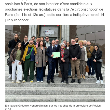
93
socialiste à Paris, de son intention d’être candidate aux
prochaines élections législatives dans la 7e circonscription de
94
Paris (4e, 11e et 12e arr.), cette dernière a indiqué vendredi 14
juin y renoncer.
95
Emmanuel Grégoire, vendredi matin, sur les marches de la préfecture de Région.
© DR