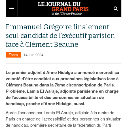
Grand Paris
Emmanuel Grégoire finalement
seul candidat de l’exécutif parisien
Territoires
face à Clément Beaune
Entreprises
Aménagement
Zoom
14 juin 2024
Départements
Collectivités
Développement économique
Carnet
Institutions
Emploi
75
Le premier adjoint d’Anne Hidalgo a annoncé mercredi sa
volonté d’être candidat aux prochaines législatives face à
Les Assises du Grand Paris
Services urbains
Attractivité
77
Nominations
Clément Beaune dans la 7ème circonscription de Paris.
Problème, Lamia El Aaraje, adjointe parisienne en charge
Le podcast
Innovation
78
Portraits
Éditions précédentes
de l’accessibilité et des personnes en situation de
handicap, proche d’Anne Hidalgo, aussi.
Transport
91
Agenda
Ecouter les épisodes
Après l’annonce par Lamia El Aaraje, adjointe à la maire de
Marchés publics
92
Lire les résumés
Paris en charge de l’accessibilité et des personnes en situation
de handicap, première secrétaire de la fédération du Parti